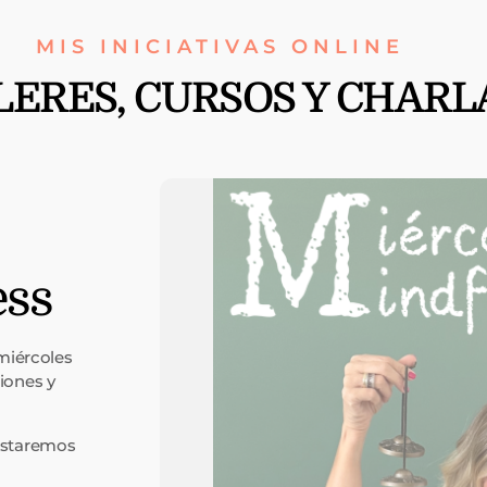
MIS INICIATIVAS ONLINE
LERES, CURSOS Y CHARL
ess
miércoles
iones y
 estaremos