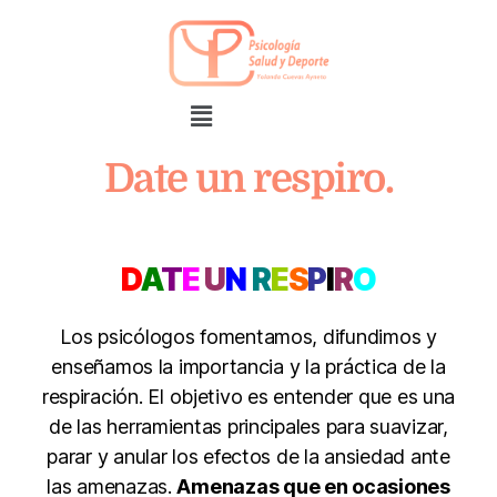
Date un respiro.
D
A
T
E
U
N
R
E
S
P
I
R
O
Los psicólogos fomentamos, difundimos y
enseñamos la importancia y la práctica de la
respiración. El objetivo es entender que es una
de las herramientas principales para suavizar,
parar y anular los efectos de la ansiedad ante
las amenazas.
Amenazas que en ocasiones