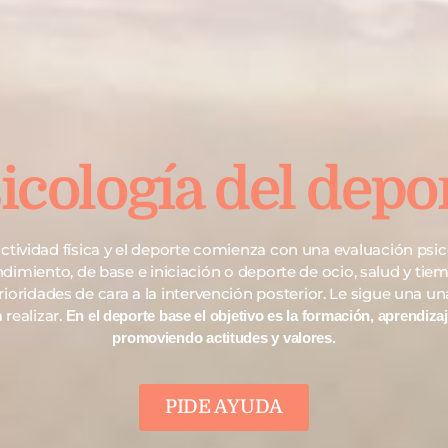
icología del depo
ctividad física y el deporte comienza con una evaluación psi
dimiento, de base e iniciación o deporte de ocio, salud y tiem
oridades de cara a la intervención posterior. Le sigue una u
 realizar.
En el deporte base el objetivo es la formación, aprendiza
promoviendo actitudes y valores.
PIDE AYUDA