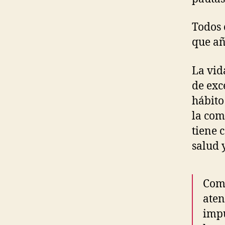
Todos 
que añ
La vid
de exc
hábito
la com
tiene 
salud 
Come
aten
impu