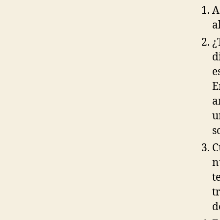
A
a
¿
d
e
E
a
u
s
C
n
t
t
d