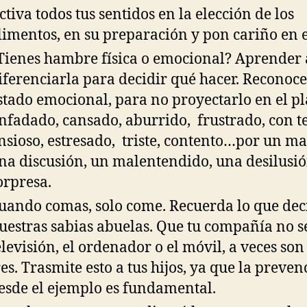
ctiva todos tus sentidos en la elección de los
limentos, en su preparación y pon cariño en e
Tienes hambre física o emocional? Aprender 
iferenciarla para decidir qué hacer. Reconoce
stado emocional, para no proyectarlo en el pl
nfadado, cansado, aburrido, frustrado, con t
nsioso, estresado, triste, contento…por un mal
na discusión, un malentendido, una desilusi
orpresa.
uando comas, solo come. Recuerda lo que dec
uestras sabias abuelas. Que tu compañía no s
elevisión, el ordenador o el móvil, a veces son
res. Trasmite esto a tus hijos, ya que la preve
esde el ejemplo es fundamental.