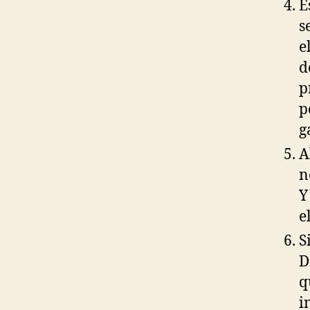
E
s
e
d
p
p
g
A
n
Y
e
S
D
q
i