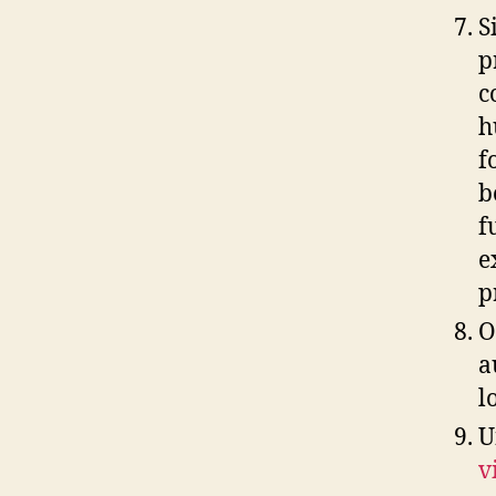
S
p
c
h
f
b
f
e
p
O
a
l
U
v