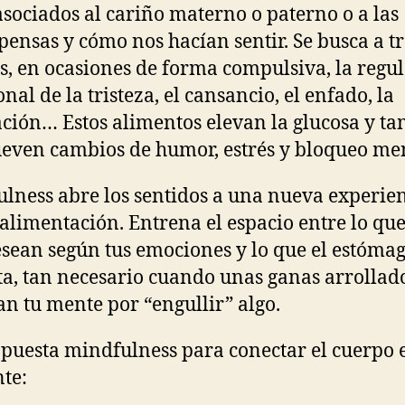
asociados al cariño materno o paterno o a las
ensas y cómo nos hacían sentir. Se busca a t
os, en ocasiones de forma compulsiva, la regu
nal de la tristeza, el cansancio, el enfado, la
ación… Estos alimentos elevan la glucosa y t
ven cambios de humor, estrés y bloqueo men
lness abre los sentidos a una nueva experie
 alimentación. Entrena el espacio entre lo que
esean según tus emociones y lo que el estóma
ta, tan necesario cuando unas ganas arrollad
n tu mente por “engullir” algo.
puesta mindfulness para conectar el cuerpo e
nte: