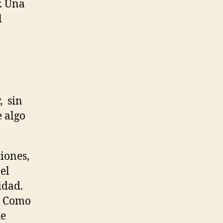
r. Una
l
, sin
e algo
iones,
el
idad.
. Como
ue