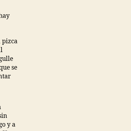
 hay
 pizca
l
gulle
 que se
ntar
n
sin
go y a