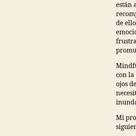
están 
recomp
de ell
emocio
frustr
promue
Mindfu
con la
ojos d
necesi
inunda
Mi pro
siguie