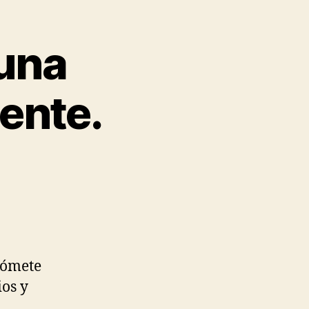
una
ente.
Cómete
ios y