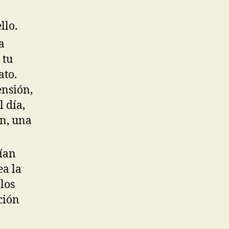
llo.
a
 tu
ato.
ensión,
 día,
ón, una
ían
ea la
 los
nción