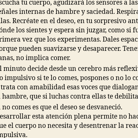
scucha tu cuerpo, agudizará los sensores a las
eñales internas de hambre y saciedad. Respir
llas. Recréate en el deseo, en tu sorpresivo ant
ónde los sientes y espera sin juzgar, como si f
rimera vez que los experimentas. Dales espac
orque pueden suavizarse y desaparecer. Tene
anas, no implica comer.
l minuto decide desde un cerebro más reflexi
o impulsivo si te lo comes, pospones o no lo c
 trata con amabilidad esas voces que dialoga
l hambre, que si luchas contra ellas te debilit
i no comes es que el deseo se desvaneció.
esarrollar esta atención plena permite no hac
ue el cuerpo no necesita y desentrenar la rea
mpulsiva.