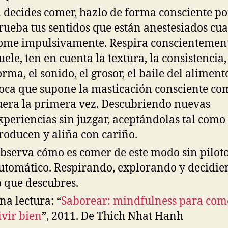
i decides comer, hazlo de forma consciente po
rueba tus sentidos que están anestesiados cu
ome impulsivamente. Respira conscientement
uele, ten en cuenta la textura, la consistencia,
orma, el sonido, el grosor, el baile del aliment
oca que supone la masticación consciente com
uera la primera vez. Descubriendo nuevas
xperiencias sin juzgar, aceptándolas tal como
roducen y aliña con cariño.
bserva cómo es comer de este modo sin pilot
utomático. Respirando, explorando y decidie
o que descubres.
na lectura: “
Saborear: mindfulness para com
ivir bien
”, 2011. De Thich Nhat Hanh