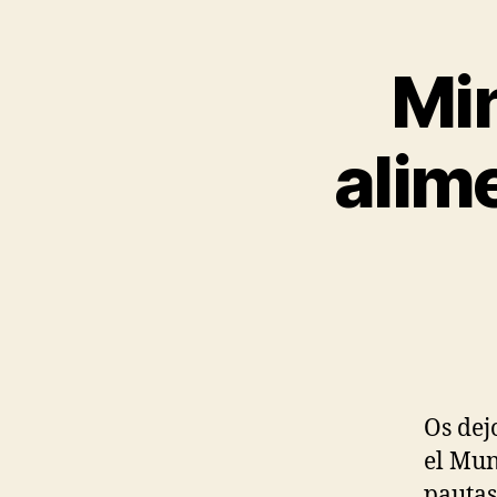
Mi
alim
Os dej
el Mun
pautas