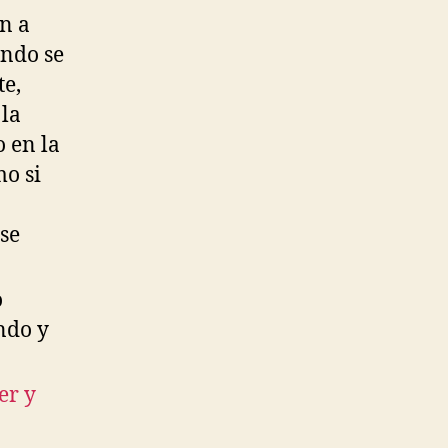
n a
ando se
e,
 la
o en la
o si
 se
o
ndo y
er y