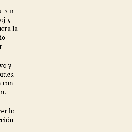
a con
ojo,
uera la
io
r
vo y
omes.
n con
an.
er lo
cción