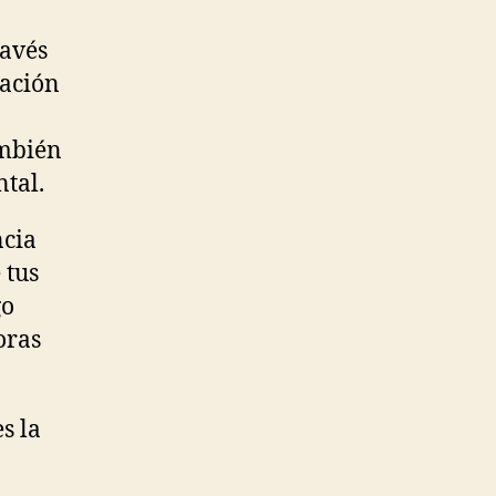
ravés
lación
ambién
tal.
ncia
 tus
go
oras
s la