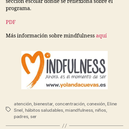
sección escolar donde se reflexiona sobre el
programa.
PDF
Más información sobre mindfulness
aquí
atención
,
bienestar
,
concentración
,
conexión
,
Eline
Snel
,
hábitos saludables
,
miandfulness
,
niños
,
padres
,
ser