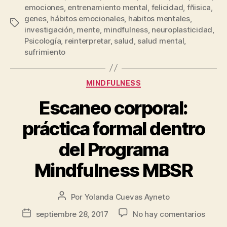
emociones
,
entrenamiento mental
,
felicidad
,
fñisica
,
genes
,
hábitos emocionales
,
habitos mentales
,
investigación
,
mente
,
mindfulness
,
neuroplasticidad
,
Psicología
,
reinterpretar
,
salud
,
salud mental
,
sufrimiento
MINDFULNESS
Escaneo corporal:
práctica formal dentro
del Programa
Mindfulness MBSR
Por
Yolanda Cuevas Ayneto
septiembre 28, 2017
No hay comentarios