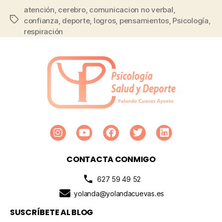
atención
,
cerebro
,
comunicacion no verbal
,
confianza
,
deporte
,
logros
,
pensamientos
,
Psicología
,
respiración
CONTACTA CONMIGO
627 59 49 52
yolanda@yolandacuevas.es
SUSCRÍBETE AL BLOG