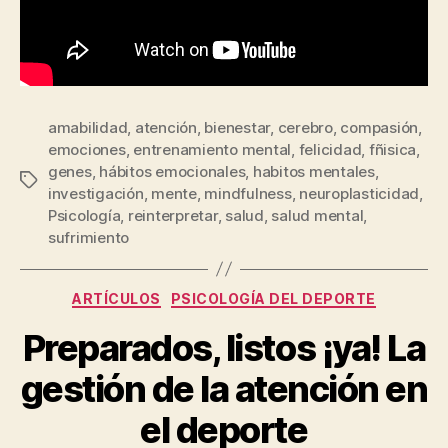
amabilidad
,
atención
,
bienestar
,
cerebro
,
compasión
,
emociones
,
entrenamiento mental
,
felicidad
,
fñisica
,
genes
,
hábitos emocionales
,
habitos mentales
,
investigación
,
mente
,
mindfulness
,
neuroplasticidad
,
Psicología
,
reinterpretar
,
salud
,
salud mental
,
sufrimiento
ARTÍCULOS
PSICOLOGÍA DEL DEPORTE
Preparados, listos ¡ya! La
gestión de la atención en
el deporte