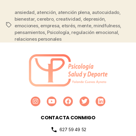
ansiedad
,
atención
,
atención plena
,
autocuidado
,
bienestar
,
cerebro
,
creatividad
,
depresión
,
emociones
,
empresa
,
etsrés
,
mente
,
mindfulness
,
pensamientos
,
Psicología
,
regulación emocional
,
relaciones personales
CONTACTA CONMIGO
627 59 49 52