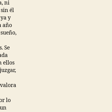
, ni
sin él
aya y
a año
 sueño,
. Se
nada
 ellos
juzgar,
evalora
or lo
 un