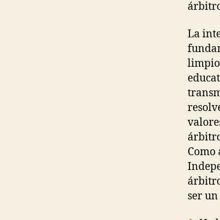
árbitr
La int
fundam
limpio
educat
transm
resolv
valore
árbitr
Como á
Indepe
árbitr
ser un