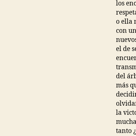
los en
respet
o ella
con un
nuevos
el de 
encuen
transm
del ár
más qu
decidi
olvida
la vict
muchas
tanto 