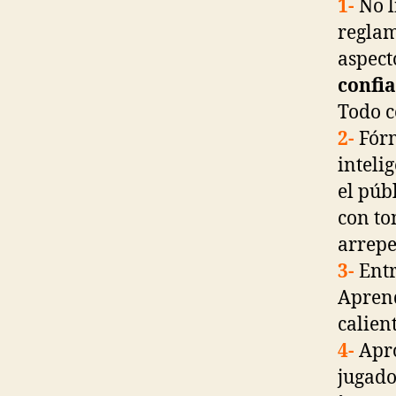
1-
No l
reglam
aspecto
confi
Todo c
2-
Fórm
inteli
el púb
con to
arrepe
3-
Entr
Aprend
calien
4-
Apro
jugado