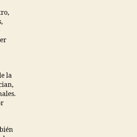
ro,
,
e
ber
e la
cian,
nales.
or
mbién