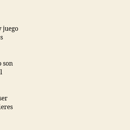
y juego
s
o son
l
ser
ieres