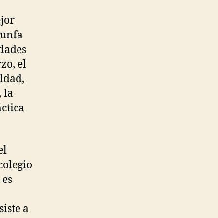
jor
iunfa
idades
zo, el
ldad,
 la
ctica
el
colegio
 es
iste a