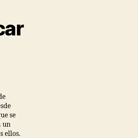
car
de
esde
que se
n un
 ellos.