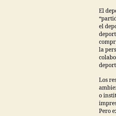
El dep
“parti
el dep
deport
compro
la pers
colabo
deport
Los re
ambien
o inst
impres
Pero e