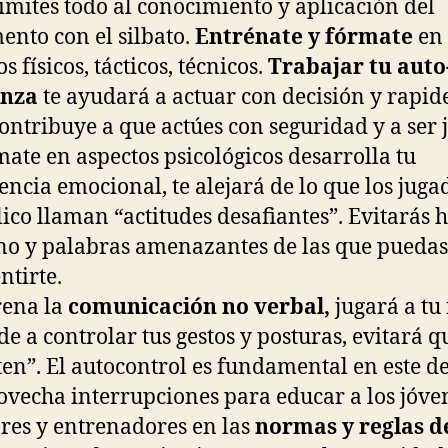
imites todo al conocimiento y aplicación del
ento con el silbato.
Entrénate y fórmate
en
s físicos, tácticos, técnicos.
Trabajar tu auto
anza
te ayudará a actuar con decisión y rapid
ontribuye a que actúes con seguridad y a ser j
ate en aspectos psicológicos desarrolla tu
gencia emocional, te alejará de lo que los juga
lico llaman “actitudes desafiantes”. Evitarás 
no y palabras amenazantes de las que puedas
ntirte.
ena la
comunicación no verbal,
jugará a tu 
e a controlar tus gestos y posturas, evitará q
ten”. El autocontrol es fundamental en este d
vecha interrupciones para educar a los jóve
res y entrenadores en las
normas y reglas d