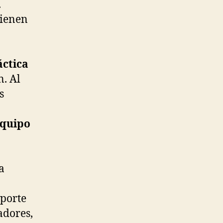
.
vienen
áctica
n. Al
s
equipo
a
eporte
adores,