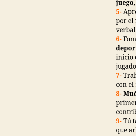
juego
5-
Apr
por el
verbal
6-
Fome
depor
inicio
jugado
7-
Trab
con el
8-
Mué
primer
contri
9-
Tú t
que ar