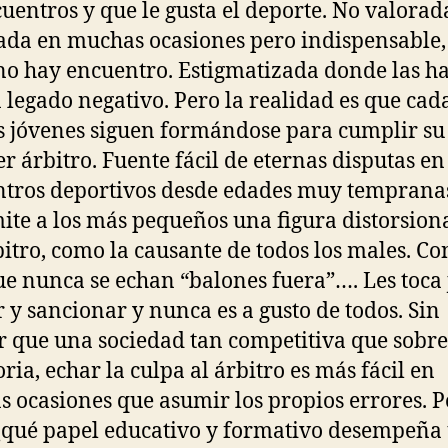
cuentros y que le gusta el deporte. No valorada
ada en muchas ocasiones pero indispensable, 
 no hay encuentro. Estigmatizada donde las h
 legado negativo. Pero la realidad es que cad
 jóvenes siguen formándose para cumplir su
ser árbitro. Fuente fácil de eternas disputas en
tros deportivos desde edades muy tempranas
ite a los más pequeños una figura distorsio
bitro, como la causante de todos los males. Con
e nunca se echan “balones fuera”…. Les toca 
r y sancionar y nunca es a gusto de todos. Sin
r que una sociedad tan competitiva que sobr
oria, echar la culpa al árbitro es más fácil en
 ocasiones que asumir los propios errores. P
¿qué papel educativo y formativo desempeña