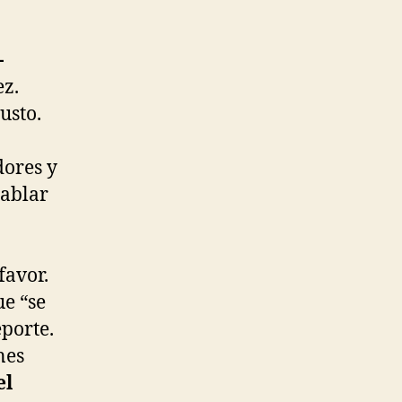
-
ez.
usto.
dores y
hablar
favor.
ue “se
eporte.
nes
el