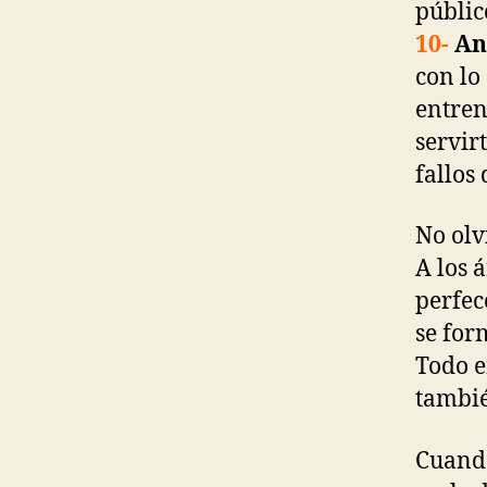
públic
10-
An
con lo
entren
servir
fallos
No olv
A los 
perfec
se for
Todo e
tambié
Cuando