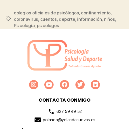
colegios oficiales de psicólogos
,
confinamiento
,
coronavirus
,
cuentos
,
deporte
,
información
,
niños
,
Psicología
,
psicologos
CONTACTA CONMIGO
627 59 49 52
yolanda@yolandacuevas.es