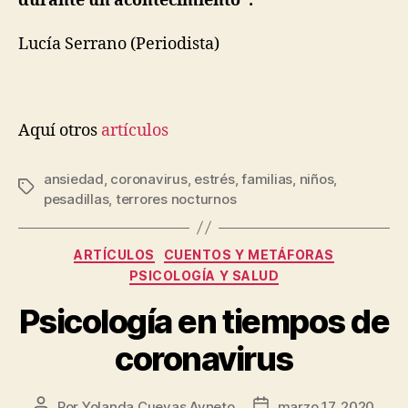
durante un acontecimiento”.
Lucía Serrano (Periodista)
Aquí otros
artículos
ansiedad
,
coronavirus
,
estrés
,
familias
,
niños
,
pesadillas
,
terrores nocturnos
ARTÍCULOS
CUENTOS Y METÁFORAS
PSICOLOGÍA Y SALUD
Psicología en tiempos de
coronavirus
Por
Yolanda Cuevas Ayneto
marzo 17, 2020