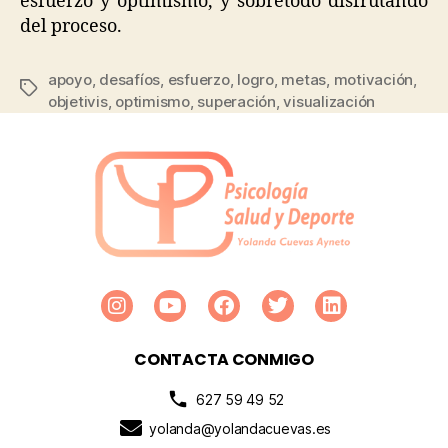
esfuerzo y optimismo, y sobretodo disfrutando
del proceso.
apoyo
,
desafíos
,
esfuerzo
,
logro
,
metas
,
motivación
,
objetivis
,
optimismo
,
superación
,
visualización
CONTACTA CONMIGO
627 59 49 52
yolanda@yolandacuevas.es