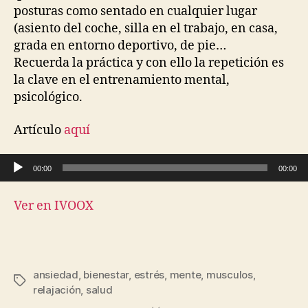
posturas como sentado en cualquier lugar
(asiento del coche, silla en el trabajo, en casa,
grada en entorno deportivo, de pie…
Recuerda la práctica y con ello la repetición es
la clave en el entrenamiento mental,
psicológico.
Artículo
aquí
Reproductor de audio
00:00
00:00
Ver en IVOOX
ansiedad
,
bienestar
,
estrés
,
mente
,
musculos
,
relajación
,
salud