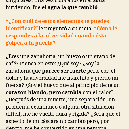
singulares. Una vez colocados en el agua
hirviendo, fue
el agua la que cambió
.
“¿Con cuál de estos elementos te puedes
identificar?”
le preguntó a su nieta.
“Cómo le
respondes a la adversidad cuando ésta
golpea a tu puerta?
¿Eres una zanahoria, un huevo o un grano de
café? Piensa en esto: ¿Qué soy? ¿Soy la
zanahoria que
parece ser fuerte
pero, con el
dolor y la adversidad me marchito y pierdo mi
fuerza? ¿Soy el huevo que al principio tiene un
corazón blando, pero cambia
con el calor?
¿Después de una muerte, una separación, un
problema económico o alguna otra situación
difícil, me he vuelto dura y rígida? ¿Será que el
aspecto de mi cáscara no cambió pero, por
dentro, me he convertido en una persona