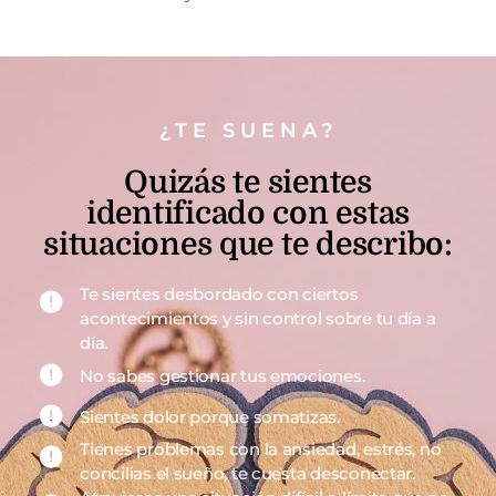
¿TE SUENA?
Quizás te sientes
identificado con estas
situaciones que te describo:
Te sientes desbordado con ciertos
acontecimientos y sin control sobre tu día a
día.
No sabes gestionar tus emociones.
Sientes dolor porque somatizas.
Tienes problemas con la ansiedad, estrés, no
concilias el sueño, te cuesta desconectar.