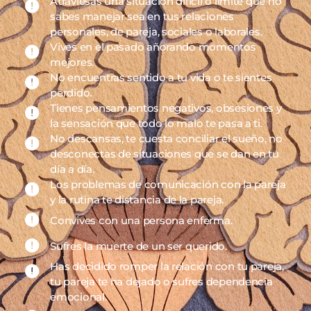
Atraviesas una situación difícil o límite que no
sabes manejar sea en tus relaciones
personales, de pareja, sociales o laborales.
Vives en el pasado añorando momentos
mejores.
No encuentras sentido a tu vida o te sientes
perdido.
Tienes pensamientos negativos, obsesiones y
la sensación que todo lo malo te pasa a ti.
No descansas, te cuesta conciliar el sueño, no
desconectas de situaciones que se dan en tu
día a día.
Los problemas de comunicación con la pareja
y la rutina te distancia de la pareja.
Convives con una persona enferma.
Sufres la muerte de un ser querido.
Has decidido romper la relación con tu pareja,
tu pareja te ha dejado o sufres dependencia
emocional.