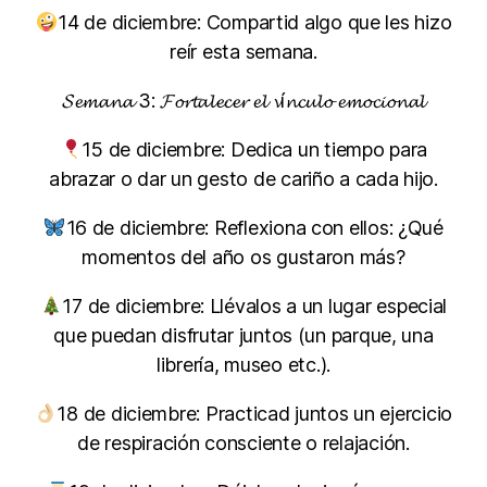
14 de diciembre: Compartid algo que les hizo
reír esta semana.
𝓢𝓮𝓶𝓪𝓷𝓪 3: 𝓕𝓸𝓻𝓽𝓪𝓵𝓮𝓬𝓮𝓻 𝓮𝓵 𝓿í𝓷𝓬𝓾𝓵𝓸 𝓮𝓶𝓸𝓬𝓲𝓸𝓷𝓪𝓵
15 de diciembre: Dedica un tiempo para
abrazar o dar un gesto de cariño a cada hijo.
16 de diciembre: Reflexiona con ellos: ¿Qué
momentos del año os gustaron más?
17 de diciembre: Llévalos a un lugar especial
que puedan disfrutar juntos (un parque, una
librería, museo etc.).
18 de diciembre: Practicad juntos un ejercicio
de respiración consciente o relajación.