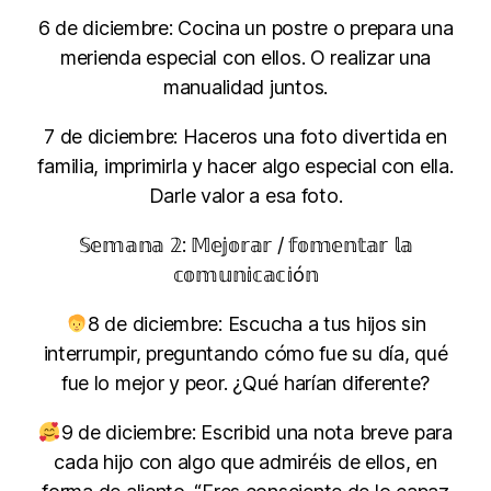
6 de diciembre: Cocina un postre o prepara una
merienda especial con ellos. O realizar una
manualidad juntos.
7 de diciembre: Haceros una foto divertida en
familia, imprimirla y hacer algo especial con ella.
Darle valor a esa foto.
𝕊𝕖𝕞𝕒𝕟𝕒 𝟚: 𝕄𝕖𝕛𝕠𝕣𝕒𝕣 / 𝕗𝕠𝕞𝕖𝕟𝕥𝕒𝕣 𝕝𝕒
𝕔𝕠𝕞𝕦𝕟𝕚𝕔𝕒𝕔𝕚ó𝕟
8 de diciembre: Escucha a tus hijos sin
interrumpir, preguntando cómo fue su día, qué
fue lo mejor y peor. ¿Qué harían diferente?
9 de diciembre: Escribid una nota breve para
cada hijo con algo que admiréis de ellos, en