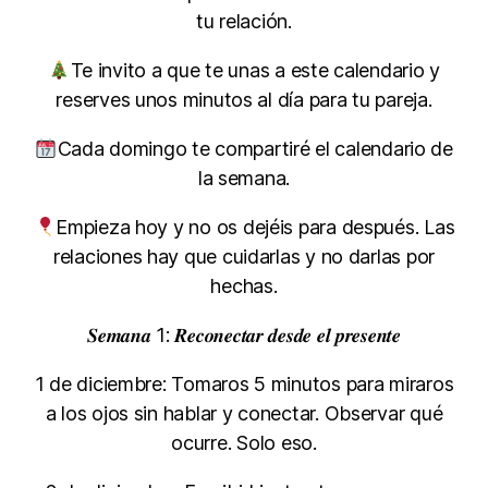
tu relación.
Te invito a que te unas a este calendario y
reserves unos minutos al día para tu pareja.
Cada domingo te compartiré el calendario de
la semana.
Empieza hoy y no os dejéis para después. Las
relaciones hay que cuidarlas y no darlas por
hechas.
𝑺𝒆𝒎𝒂𝒏𝒂 1: 𝑹𝒆𝒄𝒐𝒏𝒆𝒄𝒕𝒂𝒓 𝒅𝒆𝒔𝒅𝒆 𝒆𝒍 𝒑𝒓𝒆𝒔𝒆𝒏𝒕𝒆
1 de diciembre: Tomaros 5 minutos para miraros
a los ojos sin hablar y conectar. Observar qué
ocurre. Solo eso.