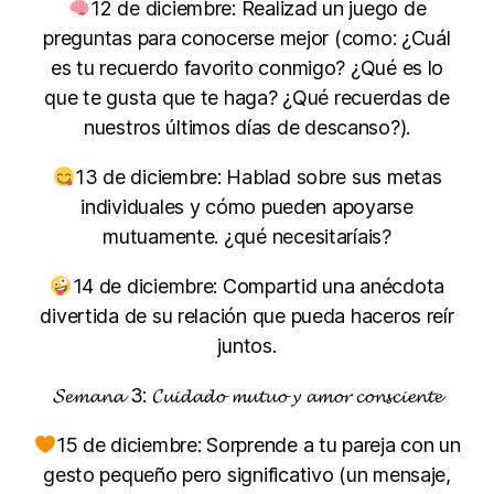
12 de diciembre: Realizad un juego de
preguntas para conocerse mejor (como: ¿Cuál
es tu recuerdo favorito conmigo? ¿Qué es lo
que te gusta que te haga? ¿Qué recuerdas de
nuestros últimos días de descanso?).
13 de diciembre: Hablad sobre sus metas
individuales y cómo pueden apoyarse
mutuamente. ¿qué necesitaríais?
14 de diciembre: Compartid una anécdota
divertida de su relación que pueda haceros reír
juntos.
𝓢𝓮𝓶𝓪𝓷𝓪 3: 𝓒𝓾𝓲𝓭𝓪𝓭𝓸 𝓶𝓾𝓽𝓾𝓸 𝔂 𝓪𝓶𝓸𝓻 𝓬𝓸𝓷𝓼𝓬𝓲𝓮𝓷𝓽𝓮
15 de diciembre: Sorprende a tu pareja con un
gesto pequeño pero significativo (un mensaje,