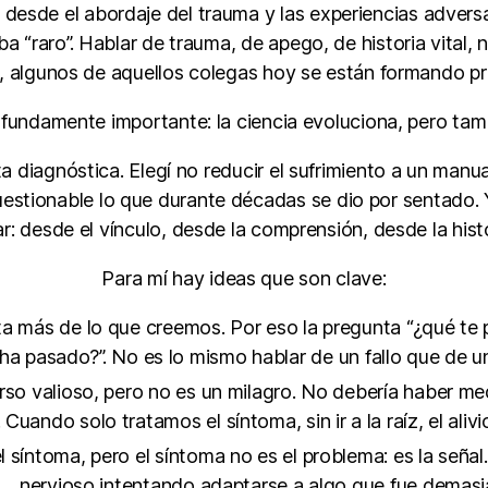
r desde el abordaje del trauma y las experiencias adver
a “raro”. Hablar de trauma, de apego, de historia vital,
s, algunos de aquellos colegas hoy se están formando p
fundamente importante: la ciencia evoluciona, pero tam
eta diagnóstica. Elegí no reducir el sufrimiento a un manu
uestionable lo que durante décadas se dio por sentado. 
ar: desde el vínculo, desde la comprensión, desde la histo
Para mí hay ideas que son clave:
nta más de lo que creemos. Por eso la pregunta “¿qué te
 ha pasado?”. No es lo mismo hablar de un fallo que de u
so valioso, pero no es un milagro. No debería haber me
 Cuando solo tratamos el síntoma, sin ir a la raíz, el al
l síntoma, pero el síntoma no es el problema: es la señal
nervioso intentando adaptarse a algo que fue demasi