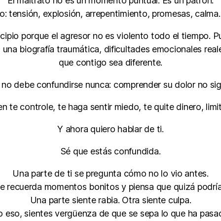
El maltrato no es un momento puntual. Es un patrón.
lo: tensión, explosión, arrepentimiento, promesas, calm
ncipio porque el agresor no es violento todo el tiempo. 
 una biografía traumática, dificultades emocionales reale
que contigo sea diferente.
no debe confundirse nunca: comprender su dolor no signif
en te controle, te haga sentir miedo, te quite dinero, limi
Y ahora quiero hablar de ti.
Sé que estás confundida.
Una parte de ti se pregunta cómo no lo vio antes.
te recuerda momentos bonitos y piensa que quizá podría
Una parte siente rabia. Otra siente culpa.
 eso, sientes vergüenza de que se sepa lo que ha pasado