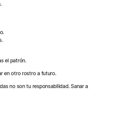
.
o.
s.
s el patrón.
r en otro rostro a futuro.
idas no son tu responsabilidad. Sanar a