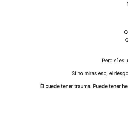
Q
Q
Pero sí es 
Si no miras eso, el riesg
Él puede tener trauma. Puede tener her