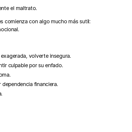
nte el maltrato.
es comienza con algo mucho más sutil:
mocional.
e exagerada, volverte insegura.
ntir culpable por su enfado.
roma.
r dependencia financiera.
a.