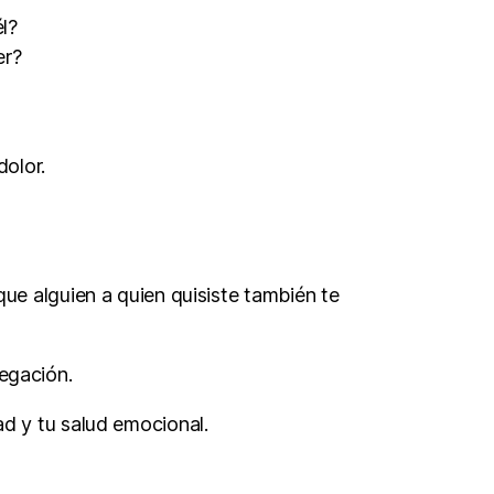
l?
er?
dolor.
ue alguien a quien quisiste también te
negación.
ad y tu salud emocional.