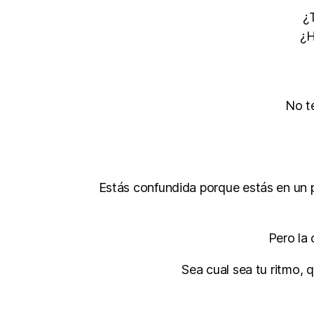
¿
¿H
No te
Estás confundida porque estás en un p
Pero la 
Sea cual sea tu ritmo, 