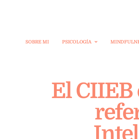
SOBRE MI
PSICOLOGÍA
MINDFULN
El CIIEB
refe
Inte