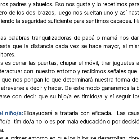
os padres y abuelos. Eso nos gusta y lo repetimos para v
ro de los dos brazos, luego nos sueltan uno y así has
iendo la seguridad suficiente para sentirnos capaces.
las palabras tranquilizadoras de papá o mamá nos dará
sta que la distancia cada vez se hace mayor, al mis
itores.
s es cerrar las puertas, chupar el móvil, tirar juguete
teractuar con nuestro entorno y recibimos señales que 
s que nos pongan lo que determinará nuestra forma de 
treverse a decir y hacer. De este modo ganaremos la ba
se con decir que su hijo/a es tímido/a y sí seguir lo
l niño/a:
Elloayudará a tratarla con eficacia. Las cau
ño/a tímido/a no lo es por mala educación o por decisió
a.
es el primer entorno en que los hijos se desarrollan; do