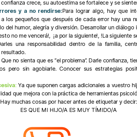
 confianza crece, su autoestima se fortalece y se sient
rrores y a no rendirse:
Para lograr algo, hay que i
 los pequeños que después de cada error hay una nu
o del humor, alegría y diversión. Desarrollar un diálogo i
¡esto no me vencerá!, ¡a por la siguiente!, !La siguiente s
arles una responsabilidad dentro de la familia, cent
l resultado.
Que no sienta que es “el problema”. Darle confianza, t
 pero sin agobiarle. Conocer sus estrategias posit
cesiva
:
Ya que suponen cargas adicionales a vuestro hij
lidad que mejora con la práctica de herramientas psicoló
Hay muchas cosas por hacer antes de etiquetar y decir:
ES QUE MI HIJO/A ES MUY TÍMIDO/A