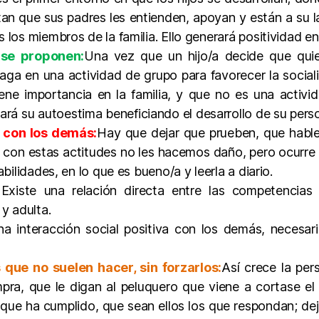
n que sus padres les entienden, apoyan y están a su lad
s los miembros de la familia. Ello generará positividad e
 se proponen:
Una vez que un hijo/a decide que quie
haga en una actividad de grupo para favorecer la socia
iene importancia en la familia, y que no es una activ
rá su autoestima beneficiando el desarrollo de su perso
n con los demás:
Hay que dejar que prueben, que hablen
 con estas actitudes no les hacemos daño, pero ocurre 
abilidades, en lo que es bueno/a y leerla a diario.
 Existe una relación directa entre las competencias 
y adulta.
a interacción social positiva con los demás, necesaria
 que no suelen hacer, sin forzarlos:
Así crece la per
pra, que le digan al peluquero que viene a cortase el 
 que ha cumplido, que sean ellos los que respondan; de