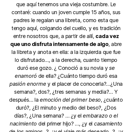
que aquí tenemos una vieja costumbre. Le
contaré: cuando un joven cumple 15 años, sus
padres le regalan una libreta, como esta que
tengo aquí, colgando del cuello, y es tradición
entre nosotros que, a partir de allí,
cada vez
que uno disfruta intensamente de algo
, abre
la libreta y anota en ella: a la izquierda que fue
lo disfrutado…, a la derecha, cuanto tiempo
duró ese gozo. ¿ Conoció a su novia y
se
enamoró
de ella? ¿Cuánto tiempo duró esa
pasión enorme
y el placer de conocerla?…¿Una
semana?, dos?, ¿tres semanas y media?… Y
después… la
emoción del primer beso
, ¿cuánto
duró?, ¿El minuto y medio del beso?, ¿Dos
días?, ¿Una semana? … ¿y el
embarazo o el
nacimiento
del primer hijo? …, ¿y el
casamiento
de los amigos
…?, ¿y el
viaje más deseado
…?, ¿y