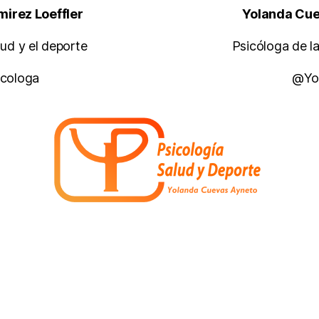
a Ramirez Loeffler Yolanda Cueva
la salud y el deporte Psicóloga de la salu
ri_Psicologa @Yoland