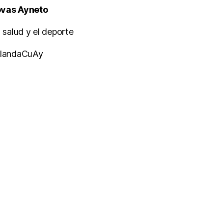
s Ayneto
d y el deporte
aCuAy