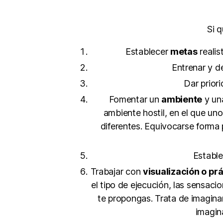
Si 
Establecer
metas
realis
Entrenar y d
Dar prior
Fomentar un
ambiente
y un
ambiente hostil, en el que uno
diferentes. Equivocarse forma 
Establ
Trabajar con
visualización o pr
el tipo de ejecución, las sensaci
te propongas. Trata de imagina
imagin