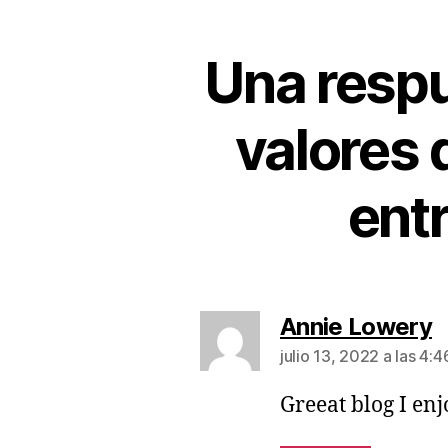
Una resp
valores 
ent
Annie Lowery
julio 13, 2022 a las 4:
Greeat blog I en