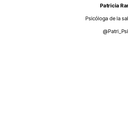
Patrici
Psicóloga de 
@Pat