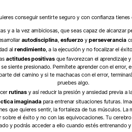
quieres conseguir sentirte seguro y con confianza tienes 
tas y a la vez ambiciosas, que seas capaz de alcanzar pe
esarrollar
autodisciplina
,
esfuerzo
y
perseverancia
co
idad al
rendimiento
, a la ejecución y no focalizar el éxit
as
actitudes positivas
que favorezcan el aprendizaje y 
 se siente presionado. Permítete aprender con el error, 
parte del camino y si te machacas con el error, terminar
pruebes algo.
ecer
rutinas
y así reducir la presión y ansiedad previa a 
áctica imaginada
para entrenar situaciones futuras. Ima
ones que quieres sentir, la fortaleza de tus músculos. L
r sobre el éxito y no con las equivocaciones. Tu cerebr
ado y podrás acceder a ello cuando estés entrenando y