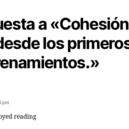
uesta a «Cohesión
desde los primero
renamientos.»
46 pm
joyed reading