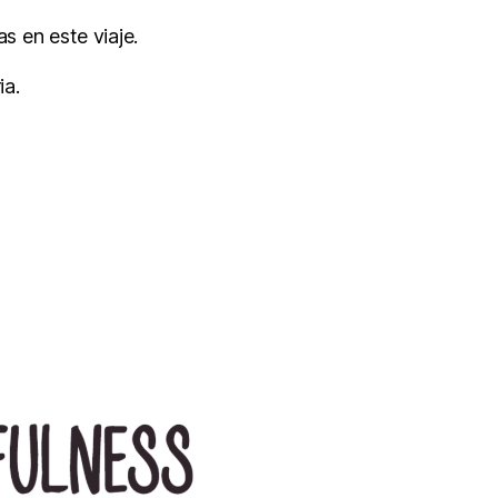
s en este viaje.
ia.