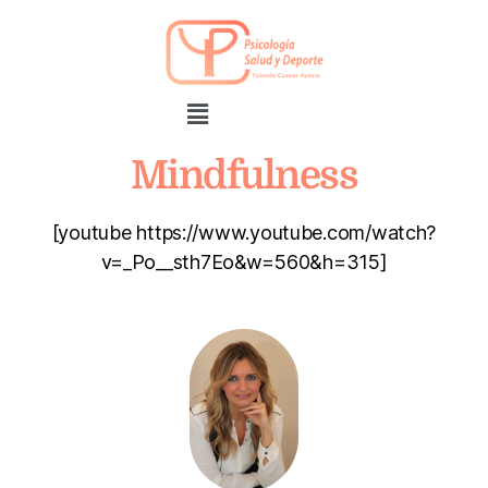
Mindfulness
[youtube https://www.youtube.com/watch?
v=_Po__sth7Eo&w=560&h=315]