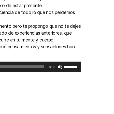
ro de estar presente.
ciencia de todo lo que nos perdemos
imento pero te propongo que no te dejes
erado de experiencias anteriores, que
curre en tu mente y cuerpo.
, qué pensamientos y sensaciones han
U
00:00
t
i
l
i
z
a
l
a
s