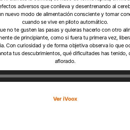
fectos adversos que conlleva y desentrenando al cereb
r un nuevo modo de alimentación consciente y tomar con
cuando se vive en piloto automático.
ue no te gusten las pasas y quieras hacerlo con otro al
 mente de principiante, como si fuera tu primera vez, lib
ia. Con curiosidad y de forma objetiva observa lo que o
 anota tus descubrimientos, qué dificultades has tenido
aflorado.
R
e
p
r
o
Ver
iVoox
d
u
c
t
o