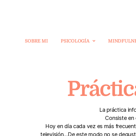
SOBRE MI
PSICOLOGÍA
MINDFULN
Práctic
La práctica in
Consiste en 
Hoy en día cada vez es más frecuente c
televisión…De este modo no se degusta 