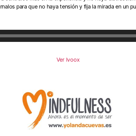
rnalos para que no haya tensión y fija la mirada en un p
R
e
p
r
o
Ver Ivoox
d
u
c
t
o
r
d
e
a
u
d
i