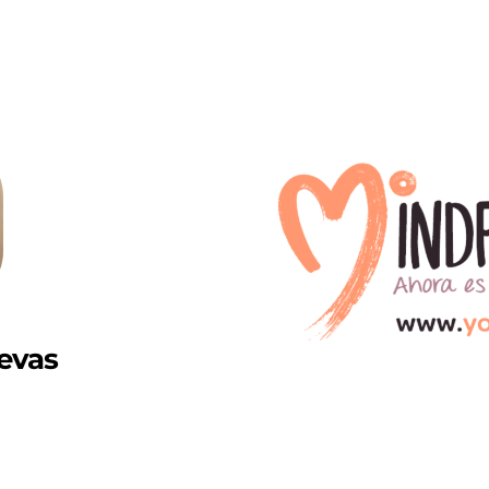
o
evas