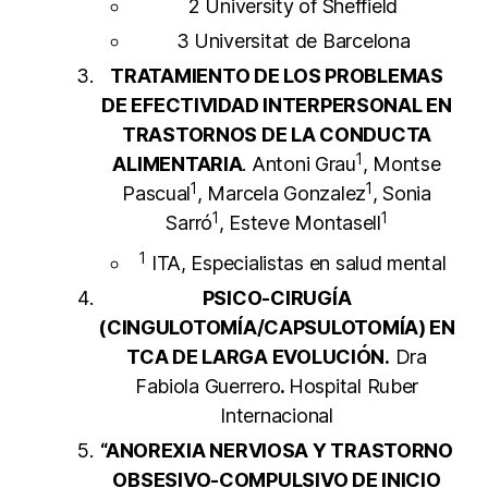
2 University of Sheffield
3 Universitat de Barcelona
TRATAMIENTO DE LOS PROBLEMAS
DE EFECTIVIDAD INTERPERSONAL EN
TRASTORNOS DE LA CONDUCTA
1
ALIMENTARIA
. Antoni Grau
, Montse
1
1
Pascual
, Marcela Gonzalez
, Sonia
1
1
Sarró
, Esteve Montasell
1
ITA, Especialistas en salud mental
PSICO-CIRUGÍA
(CINGULOTOMÍA/CAPSULOTOMÍA) EN
TCA DE LARGA EVOLUCIÓN.
Dra
Fabiola Guerrero
.
Hospital Ruber
Internacional
“ANOREXIA NERVIOSA Y TRASTORNO
OBSESIVO-COMPULSIVO DE INICIO