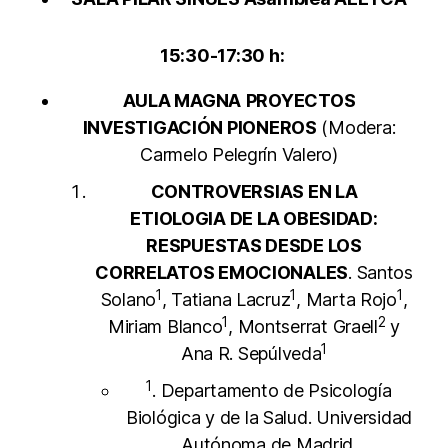
15:30-17:30 h:
AULA MAGNA
PROYECTOS
INVESTIGACIÓN PIONEROS
(Modera:
Carmelo Pelegrín Valero)
CONTROVERSIAS EN LA
ETIOLOGIA DE LA OBESIDAD:
RESPUESTAS DESDE LOS
CORRELATOS EMOCIONALES
. Santos
1
1
1
Solano
, Tatiana Lacruz
, Marta Rojo
,
1
2
Miriam Blanco
, Montserrat Graell
y
1
Ana R. Sepúlveda
1
. Departamento de Psicología
Biológica y de la Salud. Universidad
Autónoma de Madrid.