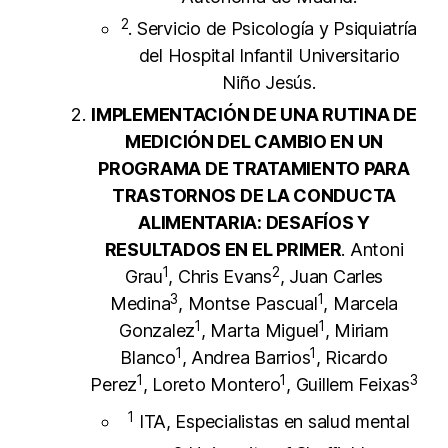
2
. Servicio de Psicología y Psiquiatría
del Hospital Infantil Universitario
Niño Jesús.
IMPLEMENTACIÓN DE UNA RUTINA DE
MEDICIÓN DEL CAMBIO EN UN
PROGRAMA DE TRATAMIENTO PARA
TRASTORNOS DE LA CONDUCTA
ALIMENTARIA: DESAFÍOS Y
RESULTADOS EN EL PRIMER
. Antoni
1
2
Grau
, Chris Evans
, Juan Carles
3
1
Medina
, Montse Pascual
, Marcela
1
1
Gonzalez
, Marta Miguel
, Miriam
1
1
Blanco
, Andrea Barrios
, Ricardo
1
1
3
Perez
, Loreto Montero
, Guillem Feixas
1
ITA, Especialistas en salud mental