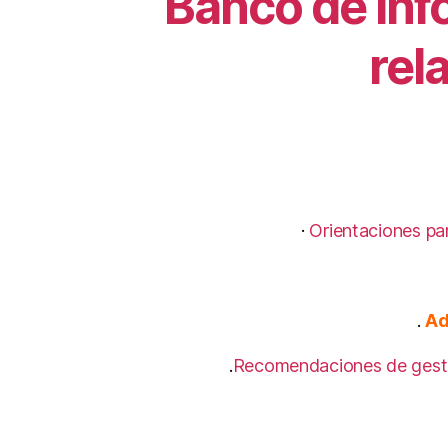
Banco de inf
rel
·
Orientaciones par
.
Ad
.
Recomendaciones de gesti