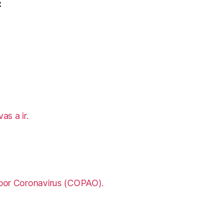
:
as a ir.
a por Coronavirus (COPAO).