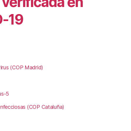
verificada en
D-19
avirus (COP Madrid)
us-5
infecciosas (COP Cataluña)