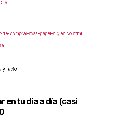
ID19
-de-comprar-mas-papel-higienico.html
sa
 y radio
 en tu día a día (casi
20