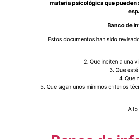
materia psicológica que pueden s
esp
Banco de in
Estos documentos han sido revisado
2. Que inciten a una v
3. Que esté 
4. Que 
5. Que sigan unos mínimos criterios té
A lo