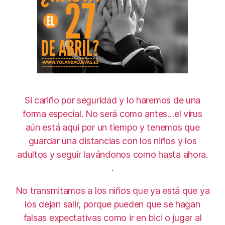
Si cariño por seguridad y lo haremos de una
forma especial. No será como antes…el virus
aún está aqui por un tiempo y tenemos que
guardar una distancias con los niños y los
adultos y seguir lavándonos como hasta ahora.
.
No transmitamos a los niños que ya está que ya
los dejan salir, porque pueden que se hagan
falsas expectativas como ir en bici o jugar al