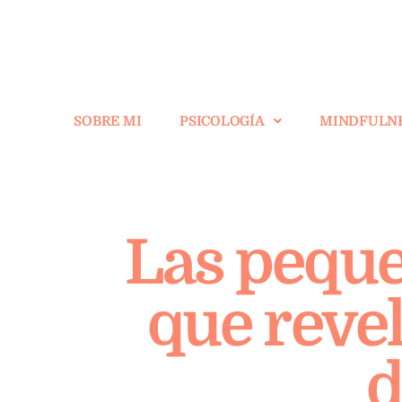
SOBRE MI
PSICOLOGÍA
MINDFULN
Las pequeñ
que reve
d