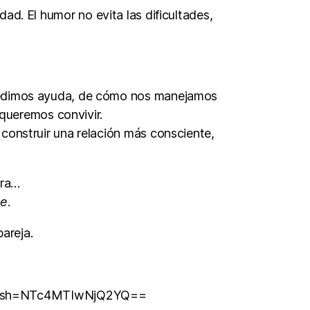
d. El humor no evita las dificultades,
pedimos ayuda, de cómo nos manejamos
queremos convivir.
 construir una relación más consciente,
ora…
re
.
areja.
k&igsh=NTc4MTIwNjQ2YQ==