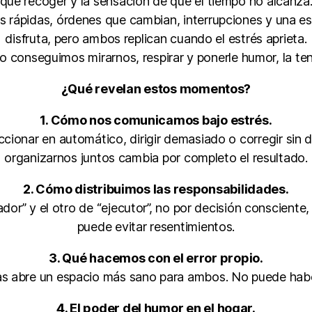
y que recoger y la sensación de que el tiempo no alcanz
es rápidas, órdenes que cambian, interrupciones y una e
disfruta, pero ambos replican cuando el estrés aprieta.
o conseguimos mirarnos, respirar y ponerle humor, la ten
¿Qué revelan estos momentos?
1. Cómo nos comunicamos bajo estrés.
ccionar en automático, dirigir demasiado o corregir sin
organizarnos juntos cambia por completo el resultado.
2. Cómo distribuimos las responsabilidades.
or” y el otro de “ejecutor”, no por decisión consciente,
puede evitar resentimientos.
3. Qué hacemos con el error propio.
as abre un espacio más sano para ambos. No puede habe
4. El poder del humor en el hogar.