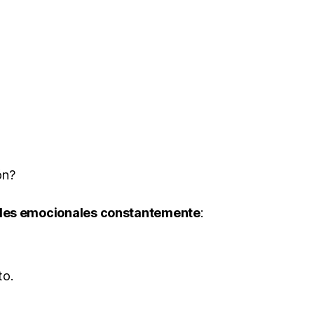
ón?
ades emocionales constantemente
:
to.