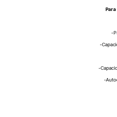
Para 
-P
-Capaci
-Capacid
-Autoc