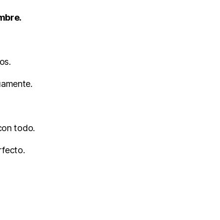
umbre.
os.
uamente.
con todo.
rfecto.