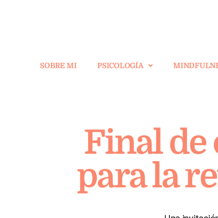
SOBRE MI
PSICOLOGÍA
MINDFULN
Final de
para la r