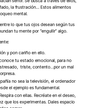
ían sentir. Se busca a través de ellos,
fado, la frustración… Estos alimentos
loqueo mental.
 entre lo que tus ojos desean según tus
undan tu mente por “engullir” algo.
ente:
ón y pon cariño en ello.
Reconoce tu estado emocional, para no
estresado, triste, contento…por un mal
orpresa.
ñía no sea la televisión, el ordenador
desde el ejemplo es fundamental.
espira con ellas. Recréate en el deseo,
vez que los experimentas. Dales espacio