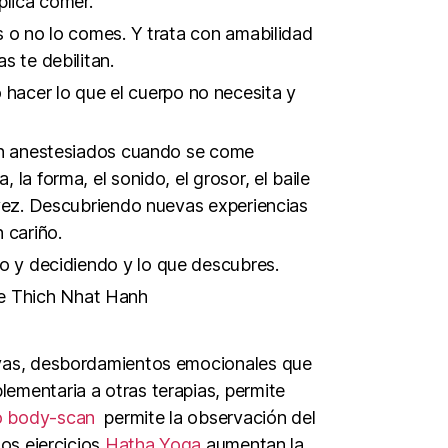
plica comer.
s o no lo comes. Y trata con amabilidad
s te debilitan.
 hacer lo que el cuerpo no necesita y
án anestesiados cuando se come
la forma, el sonido, el grosor, el baile
 vez. Descubriendo nuevas experiencias
 cariño.
 y decidiendo y lo que descubres.
De Thich Nhat Hanh
tivas, desbordamientos emocionales que
lementaria a otras terapias, permite
 o body-scan
permite la observación del
Los ejercicios
Hatha Yoga
aumentan la