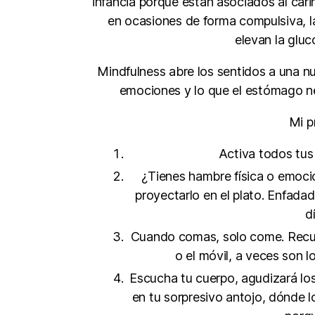
infancia porque están asociados al car
en ocasiones de forma compulsiva, la
elevan la glu
Mindfulness abre los sentidos a una nu
emociones y lo que el estómago nec
Mi p
Activa todos tus 
¿Tienes hambre física o emocio
proyectarlo en el plato. Enfada
d
Cuando comas, solo come. Recuer
o el móvil, a veces son l
Escucha tu cuerpo, agudizará los
en tu sorpresivo antojo, dónde l