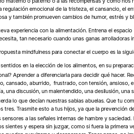
iño materno o paterno o a las recompensas y cómo nos hac
 regulación emocional de la tristeza, el cansancio, el en
cosa y también promueven cambios de humor, estrés y b
eva experiencia con la alimentación. Entrena el espacio
esita, tan necesario cuando unas ganas arrolladoras in
ropuesta mindfulness para conectar el cuerpo es la sigui
sentidos en la elección de los alimentos, en su preparaci
nal? Aprender a diferenciarla para decidir qué hacer. 
do, cansado, aburrido, frustrado, con tensión, ansioso, 
ía, una discusión, un malentendido, una desilusión, una s
da lo que decían nuestras sabias abuelas. Que tu compa
os tres. Trasmite esto a tus hijos, ya que la prevención 
 sensores a las señales internas de hambre y saciedad. R
os sientes y espera sin juzgar, como si fuera la primera 