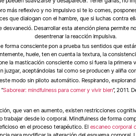
e pueden suavizarse y desaparecer. Tener ganas, no im
o más reflexivo y no impulsivo si te lo comes, pospone
es que dialogan con el hambre, que si luchas contra ella
 desvaneció. Desarrollar esta atención plena permite no
desentrenar la reacción impulsiva.
de forma consciente pon a prueba tus sentidos que est
emente, huele, ten en cuenta la textura, la consistencia, 
one la masticación consciente como si fuera la primera
in juzgar, aceptándolas tal como se producen y aliña con
te modo sin piloto automático. Respirando, explorando
 “
Saborear: mindfulness para comer y vivir bien
”, 2011. 
ción, que van en aumento, existen restricciones cogni
o trabajar desde lo corporal. Mindfulness de forma comp
eficioso en el proceso terapéutico. El
escaneo corporal
ncia para modificar la alteración del esquema corporal. 