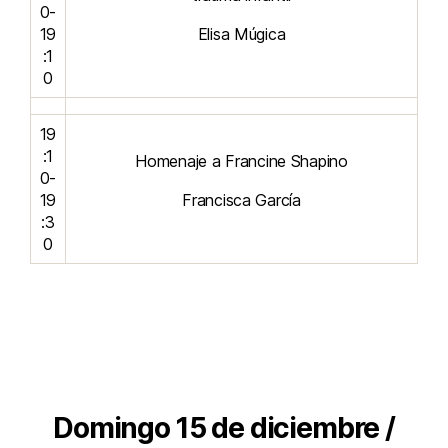
0-
19
Elisa Múgica
:1
0
19
:1
Homenaje a Francine Shapino
0-
19
Francisca García
:3
0
Domingo 15 de diciembre /