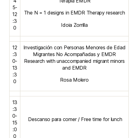
4
Terapia EMDR
5-
The N = 1 designs in EMDR Therapy research
12
:3
Idoia Zorrilla
0
12
Investigación con Personas Menores de Edad
:3
Migrantes No Acompañadas y EMDR
0-
Research with unaccompanied migrant minors
13
and EMDR
:3
Rosa Molero
0
13
:3
0-
Descanso para comer / Free time for lunch
15
:0
0