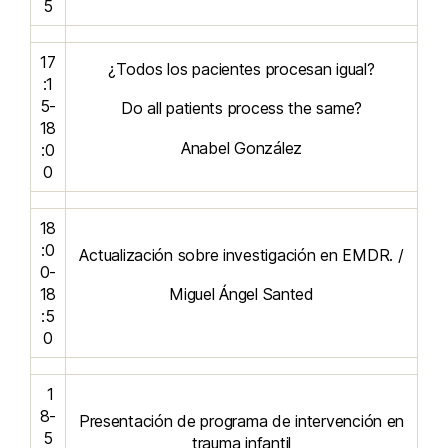
5
17
¿Todos los pacientes procesan igual?
:1
5-
Do all patients process the same?
18
Anabel González
:0
0
18
:0
Actualización sobre investigación en EMDR. /
0-
18
Miguel Ángel Santed
:5
0
1
8-
Presentación de programa de intervención en
5
trauma infantil