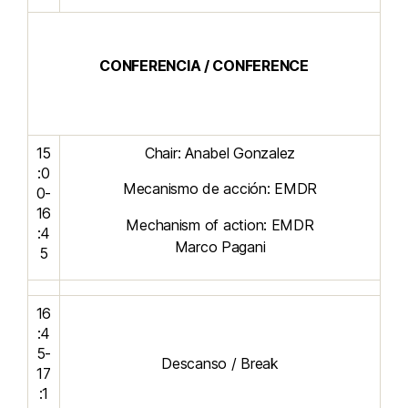
CONFERENCIA / CONFERENCE
15
Chair: Anabel Gonzalez
:0
Mecanismo de acción: EMDR
0-
16
Mechanism of action: EMDR
:4
Marco Pagani
5
16
:4
5-
Descanso / Break
17
:1