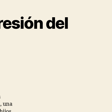
resión del
a
, una
hijos.