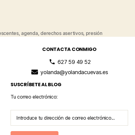
escentes
,
agenda
,
derechos asertivos
,
presión
CONTACTA CONMIGO
627 59 49 52
yolanda@yolandacuevas.es
SUSCRÍBETE AL BLOG
Tu correo electrónico: