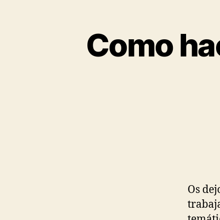
Como hace
Os dej
trabaj
temáti