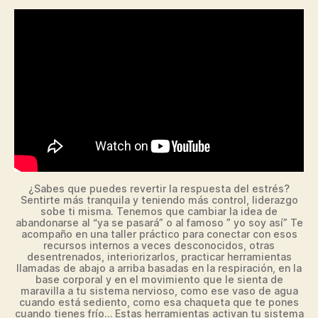
¿Sabes que puedes revertir la respuesta del estrés?
Sentirte más tranquila y teniendo más control, liderazgo
sobe ti misma. Tenemos que cambiar la idea de
abandonarse al “ya se pasará” o al famoso ” yo soy así” Te
acompaño en una taller práctico para conectar con esos
recursos internos a veces desconocidos, otras
desentrenados, interiorizarlos, practicar herramientas
llamadas de abajo a arriba basadas en la respiración, en la
base corporal y en el movimiento que le sienta de
maravilla a tu sistema nervioso, como ese vaso de agua
cuando está sediento, como esa chaqueta que te pones
cuando tienes frío… Estas herramientas activan tu sistema