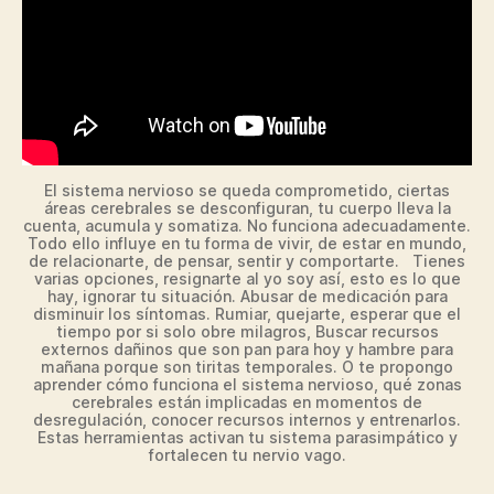
El sistema nervioso se queda comprometido, ciertas
áreas cerebrales se desconfiguran, tu cuerpo lleva la
cuenta, acumula y somatiza. No funciona adecuadamente.
Todo ello influye en tu forma de vivir, de estar en mundo,
de relacionarte, de pensar, sentir y comportarte. Tienes
varias opciones, resignarte al yo soy así, esto es lo que
hay, ignorar tu situación. Abusar de medicación para
disminuir los síntomas. Rumiar, quejarte, esperar que el
tiempo por si solo obre milagros, Buscar recursos
externos dañinos que son pan para hoy y hambre para
mañana porque son tiritas temporales. O te propongo
aprender cómo funciona el sistema nervioso, qué zonas
cerebrales están implicadas en momentos de
desregulación, conocer recursos internos y entrenarlos.
Estas herramientas activan tu sistema parasimpático y
fortalecen tu nervio vago.