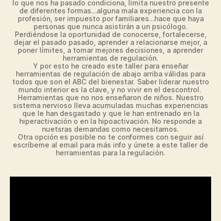
lo que nos ha pasado condiciona, limita nuestro presente
de diferentes formas…alguna mala experiencia con la
profesión, ser impuesto por familiares…hace que haya
personas que nunca asistirán a un psicólogo.
Perdiéndose la oportunidad de conocerse, fortalecerse,
dejar el pasado pasado, aprender a relacionarse mejor, a
poner límites, a tomar mejores decisiones, a aprender
herramientas de regulación.
Y por esto he creado este taller para enseñar
herramientas de regulación de abajo arriba válidas para
todos que son el ABC del bienestar. Saber liderar nuestro
mundo interior es la clave, y no vivir en el descontrol.
Herramientas que no nos enseñaron de niños. Nuestro
sistema nervioso lleva acumuladas muchas experiencias
que le han desgastado y que le han entrenado en la
hiperactivación o en la hipoactivación. No responde a
nuetsras demandas como necesitamos.
Otra opción es posible no te conformes con seguir así
escríbeme al email para más info y únete a este taller de
herramientas para la regulación.