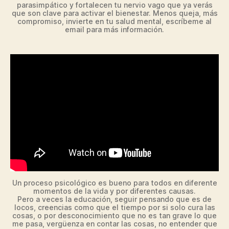
parasimpático y fortalecen tu nervio vago que ya verás
que son clave para activar el bienestar. Menos queja, más
compromiso, invierte en tu salud mental, escríbeme al
email para más información.
Un proceso psicológico es bueno para todos en diferente
momentos de la vida y por diferentes causas.
Pero a veces la educación, seguir pensando que es de
locos, creencias como que el tiempo por si solo cura las
cosas, o por desconocimiento que no es tan grave lo que
me pasa, vergüenza en contar las cosas, no entender que