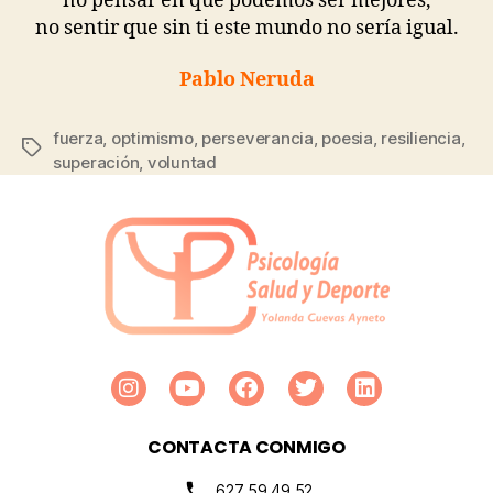
no pensar en que podemos ser mejores,
no sentir que sin ti este mundo no sería igual.
Pablo Neruda
fuerza
,
optimismo
,
perseverancia
,
poesia
,
resiliencia
,
superación
,
voluntad
CONTACTA CONMIGO
627 59 49 52