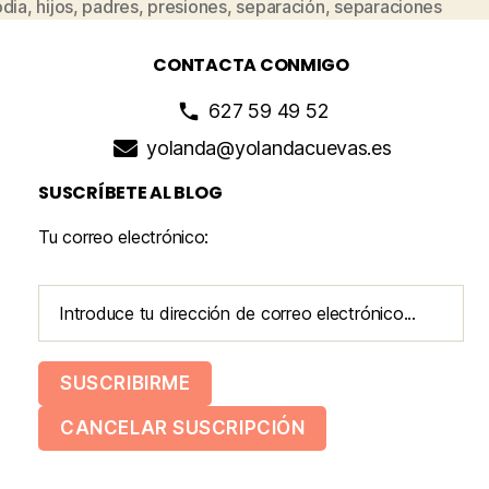
odia
,
hijos
,
padres
,
presiones
,
separación
,
separaciones
CONTACTA CONMIGO
627 59 49 52
yolanda@yolandacuevas.es
SUSCRÍBETE AL BLOG
Tu correo electrónico: