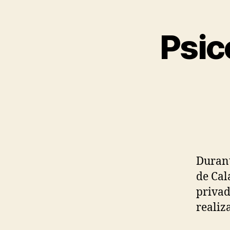
Psic
Durant
de Cal
privad
realiz