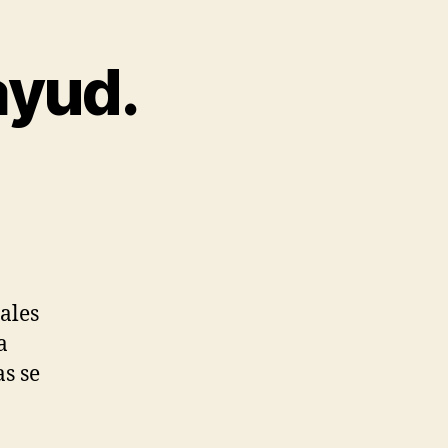
ayud.
iales
a
s se