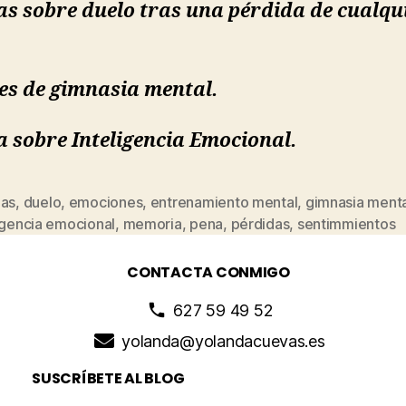
as sobre duelo tras una pérdida de cualqu
es de gimnasia mental.
 sobre Inteligencia Emocional.
las
,
duelo
,
emociones
,
entrenamiento mental
,
gimnasia menta
igencia emocional
,
memoria
,
pena
,
pérdidas
,
sentimmientos
CONTACTA CONMIGO
627 59 49 52
yolanda@yolandacuevas.es
SUSCRÍBETE AL BLOG