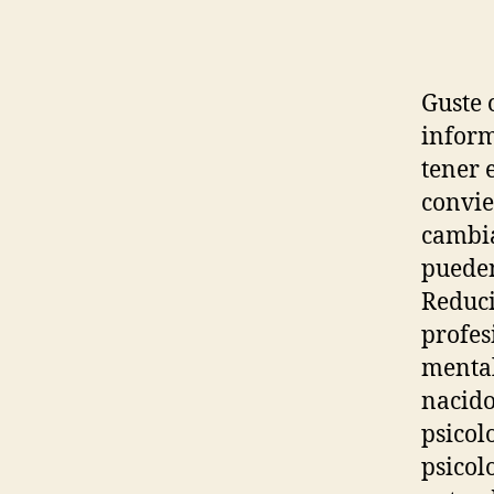
Guste 
inform
tener 
convie
cambia
pueden
Reduci
profes
mental
nacido
psicol
psicol