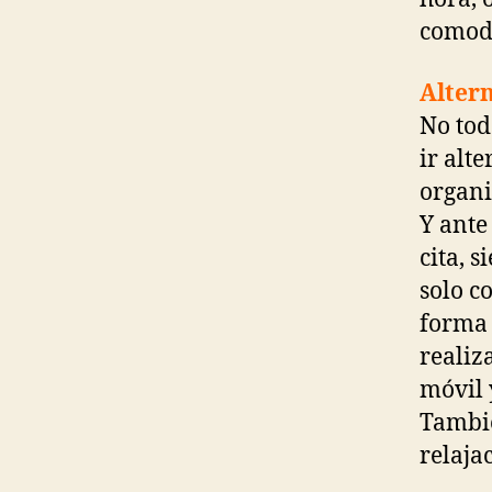
comodi
Alter
No tod
ir alt
organi
Y ante
cita, 
solo c
forma 
realiza
móvil 
Tambié
relaja