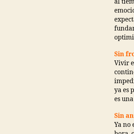
al tie
emocio
expect
fundam
optimi
Sin fr
Vivir 
contin
impedi
ya es 
es una
Sin an
Ya no 
hora, 