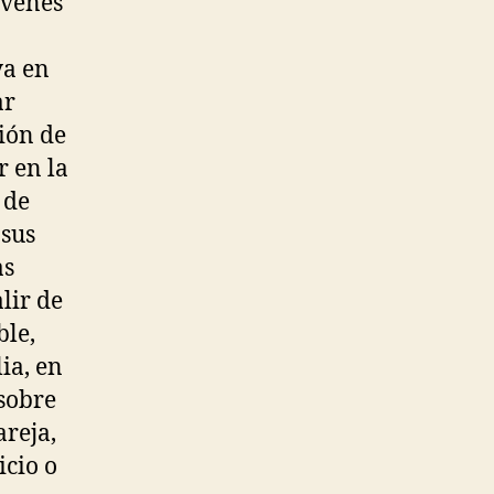
óvenes
ya en
ar
sión de
r en la
 de
 sus
as
lir de
ble,
ia, en
 sobre
areja,
icio o