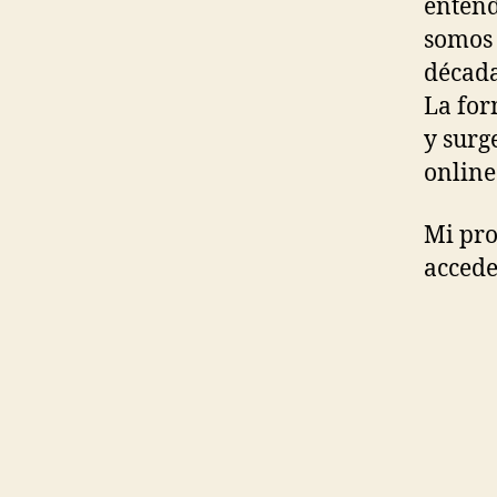
entend
somos 
década
La for
y surg
online
Mi pro
accede