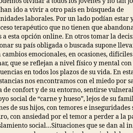
odemos olvidar a todos los jóvenes y no tan j
 han ido a vivir a otro país en búsqueda de
nidades laborales. Por un lado podían estar 
ceso terapéutico que no tienen que abandon
s a esta opción online. En otros tomar la deci
nar su país obligada o buscada supone lleva
 cambios emocionales, en ocasiones, difíciles
ar, que se reflejan a nivel físico y mental con
uencias en todos los plazos de su vida. En est
stancias nos encontramos con el miedo por sa
a de confort y de su entorno, sentirse vulnera
oyo social de “carne y hueso”, lejos de su famil
nes de sus hijos, con temores e inseguridades
uro, con ansiedad por el temor a perder a la p
slamiento social…Situaciones que se dan al in