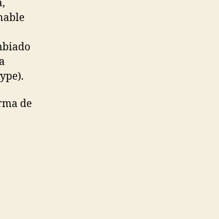
,
nable
mbiado
ía
ype).
orma de