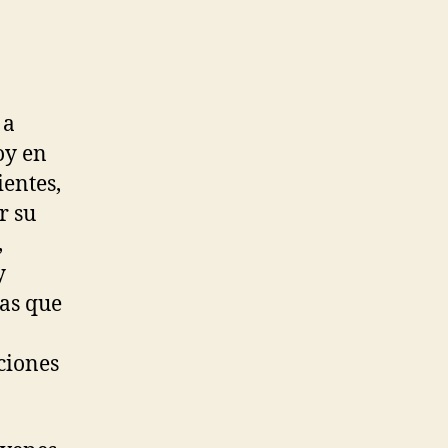
 a
oy en
ientes,
r su
,
y
nas que
ciones