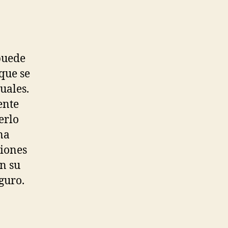
 puede
que se
uales.
ente
erlo
na
siones
en su
guro.