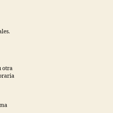
les.
 otra
oraria
ima