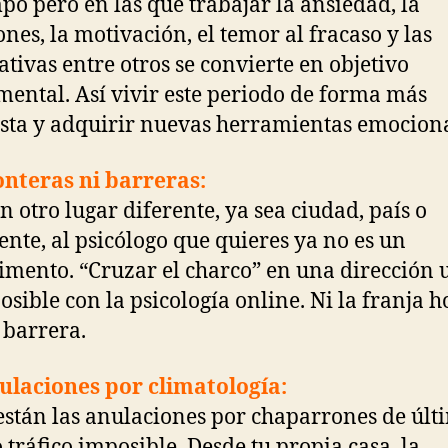
mpo pero en las que trabajar la ansiedad, la
nes, la motivación, el temor al fracaso y las
ativas entre otros se convierte en objetivo
ental. Así vivir este periodo de forma más
sta y adquirir nuevas herramientas emociona
onteras ni barreras:
en otro lugar diferente, ya sea ciudad, país o
ente, al psicólogo que quieres ya no es un
mento. “Cruzar el charco” en una dirección u
posible con la psicología online. Ni la franja h
 barrera.
ulaciones por climatología:
están las anulaciones por chaparrones de últ
o tráfico imposible. Desde tu propia casa, la