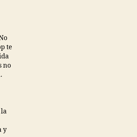
 No
p te
vida
s no
.
 la
a y