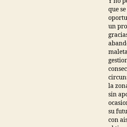
Y no p
que se
oportu
un pro
gracia
abando
maleta
gestion
consec
circun
la zon
sin ap
ocasio
su fut
con ai