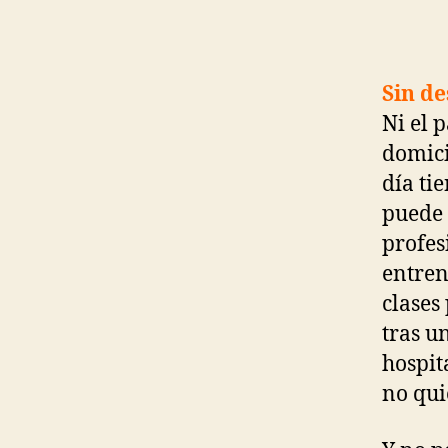
Sin d
Ni el 
domici
día ti
puede 
profes
entren
clases
tras u
hospit
no qui