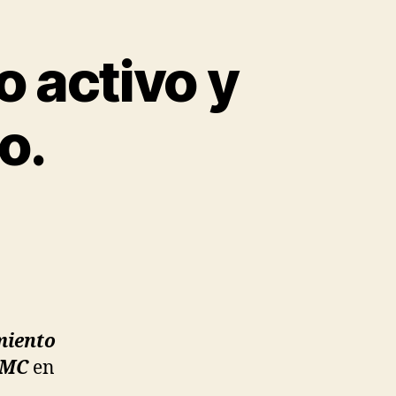
o activo y
o.
miento
JMC
en
.