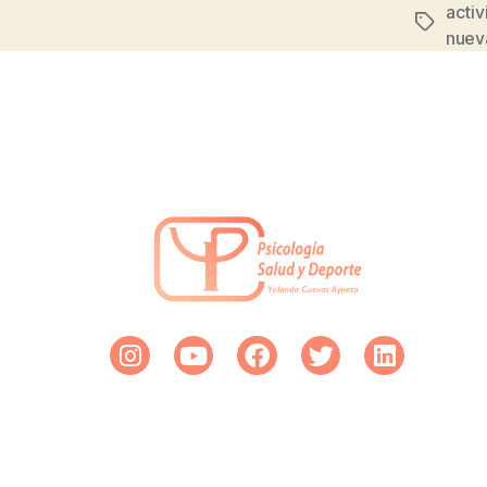
acti
nuev