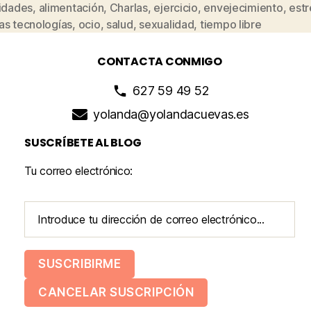
vidades
,
alimentación
,
Charlas
,
ejercicio
,
envejecimiento
,
estr
as tecnologías
,
ocio
,
salud
,
sexualidad
,
tiempo libre
CONTACTA CONMIGO
627 59 49 52
yolanda@yolandacuevas.es
SUSCRÍBETE AL BLOG
Tu correo electrónico: