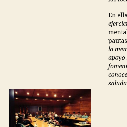
En ell
ejercic
mental
pautas
la mem
apoyo 
foment
conoce
saluda