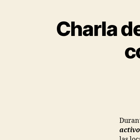
Charla de
c
Durant
activ
las lo