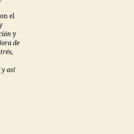
on el
y
ción
y
jora de
trés,
 y así
,