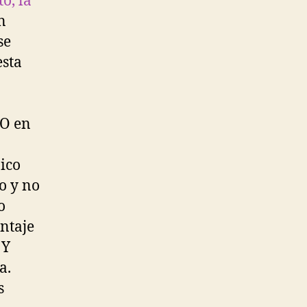
to, la
n
se
esta
 O en
ico
o y no
o
ntaje
 Y
a.
s