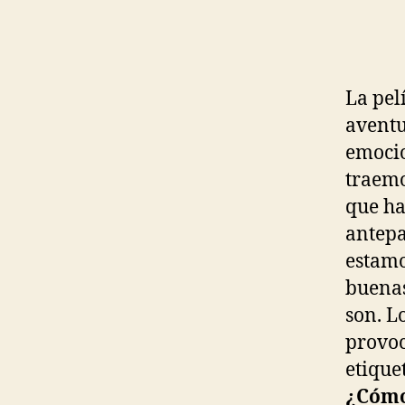
La pel
aventu
emocio
traemo
que ha
antepa
estamo
buenas
son. L
provoc
etique
¿Cómo