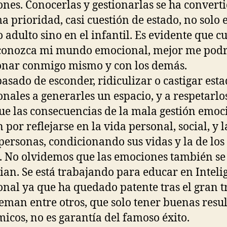
nes. Conocerlas y gestionarlas se ha convert
 prioridad, casi cuestión de estado, no solo e
adulto sino en el infantil. Es evidente que c
conozca mi mundo emocional, mejor me pod
onar conmigo mismo y con los demás.
pasado de esconder, ridiculizar o castigar est
nales a generarles un espacio, y a respetarlos
ue las consecuencias de la mala gestión emoc
 por reflejarse en la vida personal, social, y 
 personas, condicionando sus vidas y la de los
 No olvidemos que las emociones también se
ian. Se está trabajando para educar en Inteli
nal ya que ha quedado patente tras el gran t
eman entre otros, que solo tener buenas resu
icos, no es garantía del famoso éxito.