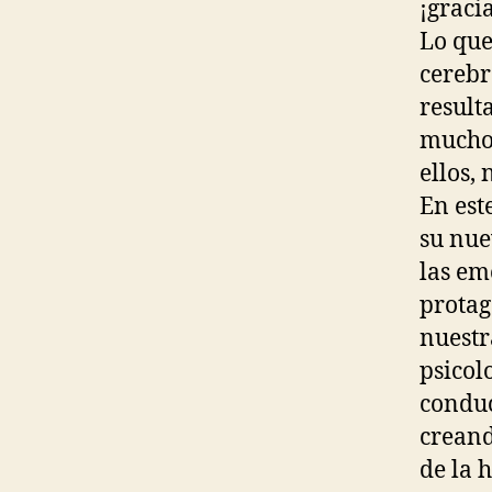
¡graci
Lo que
cerebr
result
muchos
ellos, 
En est
su nue
las em
protag
nuestr
psicol
conduc
creand
de la 