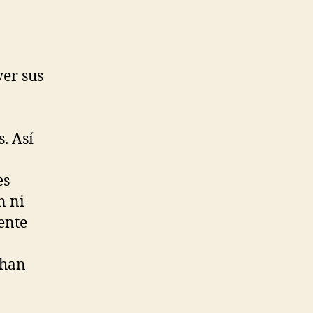
ver sus
. Así
es
n ni
ente
 han