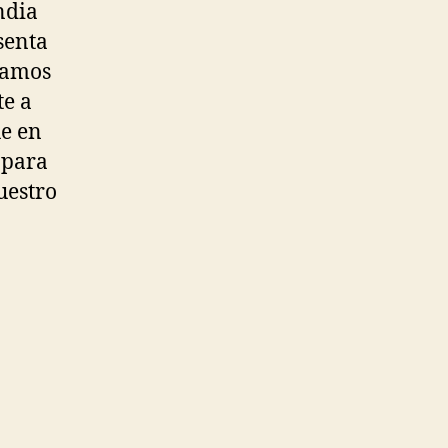
ndia
senta
tamos
te a
ue en
 para
uestro