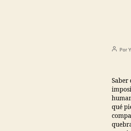
Por
Y
Saber 
imposi
humani
qué pi
compañ
quebra