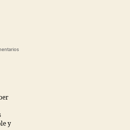
mentarios
ber
s
le y