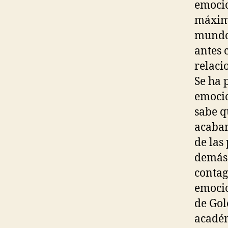
emocio
máxima
mundo 
antes 
relaci
Se ha 
emocio
sabe q
acaban
de las
demás.
contag
emocio
de Gol
académ