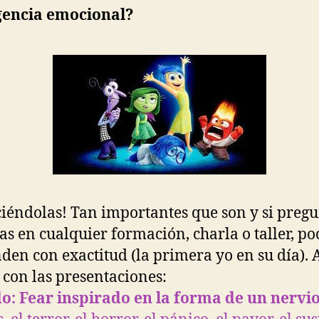
igencia emocional?
iéndolas! Tan importantes que son y si pregu
las en cualquier formación, charla o taller, po
den con exactitud (la primera yo en su día). 
con las presentaciones:
o: Fear inspirado en la forma de un nervi