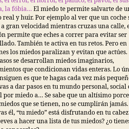
 el terror, el horror, el pánico, el pavor, el sus
, la fóbia…
El miedo te permite salvarte de u
o real y huir. Por ejemplo al ver que un coche 
 a gran velocidad mientras cruzas una calle, 
n permite que eches a correr para evitar ser
llado. También te activa en tus retos. Pero en
nes los miedos paralizan y evitan que actúes.
casos se desarrollan miedos imaginarios,
ientos que condicionan vidas enteras. Lo ún
nsiguen es que te hagas cada vez más pequeñ
evas a dar pasos en tu mundo personal, social 
l por miedo a… Se sabe que un altísimo porce
 miedos que se tienen, no se cumplirán jamás.
as él, “tu miedo” está disfrutando en tu cabez
reves a hacer una lista de tus miedos? ¿o tiene