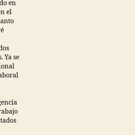
ido en
n el
uanto
ré
ados
. Ya se
ional
laboral
gencia
rabajo
ltados