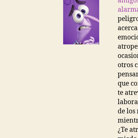
amigos,
alarma
peligr
acerca
emoció
atrope
ocasio
otros 
pensam
que co
te atr
labora
de los
mientr
¿Te at