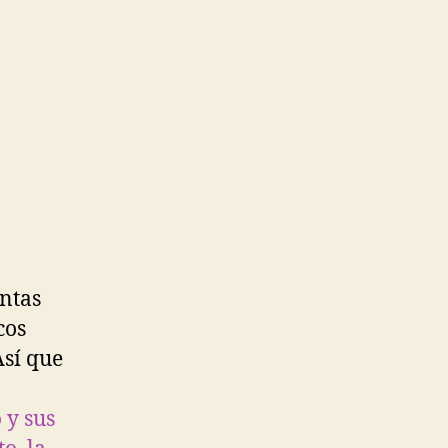
ntas
cos
Así que
o
y sus