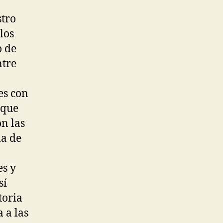
stro
los
o de
ntre
es con
 que
on las
la de
es y
sí
toria
 a las