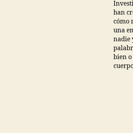
Invest
han cr
cómo 
una em
nadie 
palabr
bien o
cuerpo