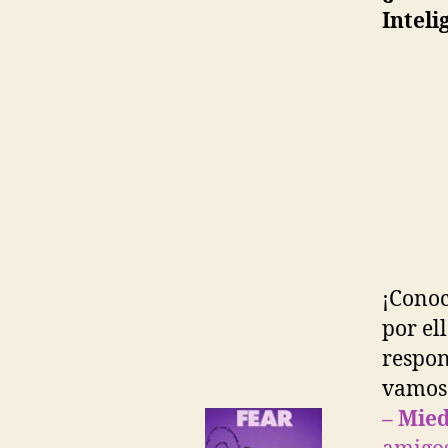
Intel
¡Conoc
por el
respon
vamos 
– Mied