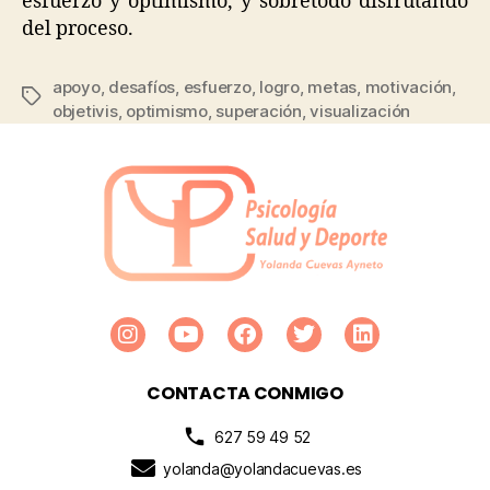
esfuerzo y optimismo, y sobretodo disfrutando
del proceso.
apoyo
,
desafíos
,
esfuerzo
,
logro
,
metas
,
motivación
,
objetivis
,
optimismo
,
superación
,
visualización
CONTACTA CONMIGO
627 59 49 52
yolanda@yolandacuevas.es