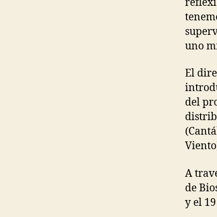
reflex
tenemo
superv
uno m
El dir
introd
del pr
distri
(Cantá
Viento
A trav
de Bio
y el 1