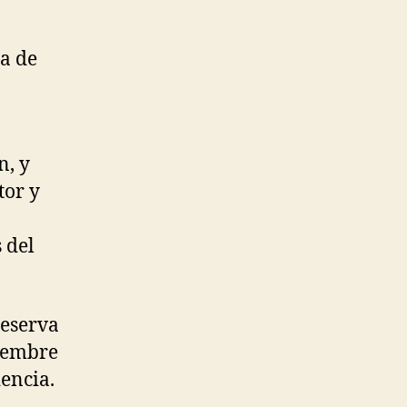
ia de
n, y
tor y
 del
Reserva
tiembre
iencia.