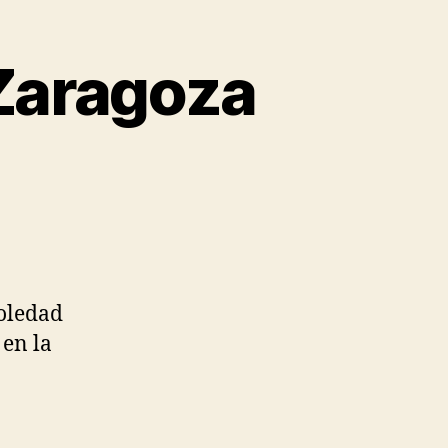
 Zaragoza
soledad
 en la