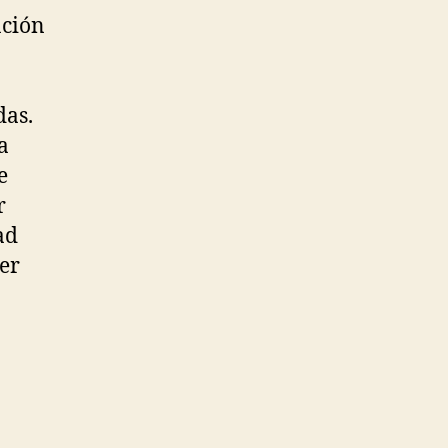
ación
das.
a
e
r
ad
ser