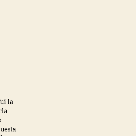
ui la
rla
o
uesta