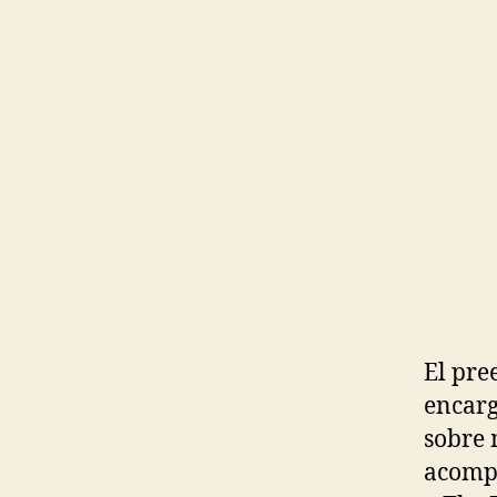
El pre
encarg
sobre 
acompa