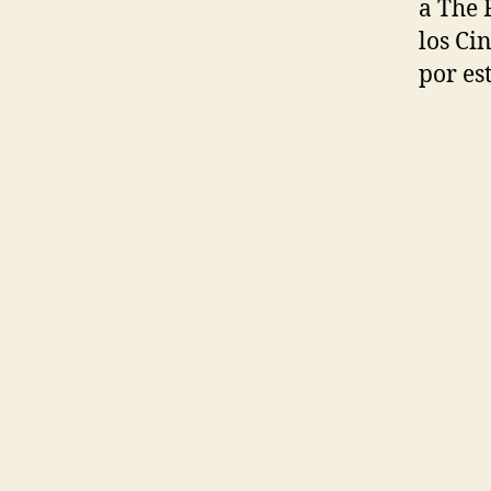
a
The 
los Ci
por est