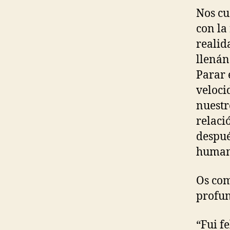
Nos cu
con la
realid
llenán
Parar 
veloci
nuestr
relaci
despué
human
Os com
profu
“Fui f