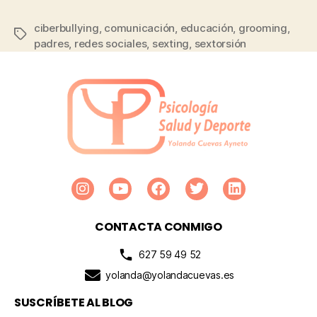
ciberbullying
,
comunicación
,
educación
,
grooming
,
padres
,
redes sociales
,
sexting
,
sextorsión
CONTACTA CONMIGO
627 59 49 52
yolanda@yolandacuevas.es
SUSCRÍBETE AL BLOG