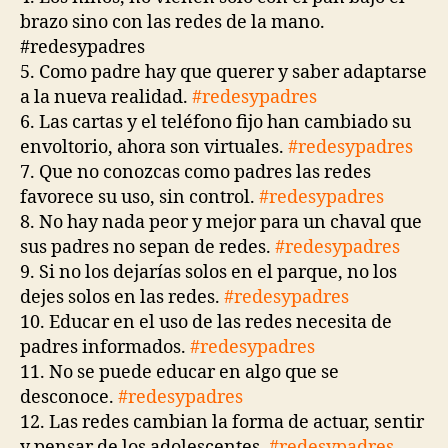
brazo sino con las redes de la mano.
#redesypadres
5. Como padre hay que querer y saber adaptarse
a la nueva realidad.
#redesypadres
6. Las cartas y el teléfono fijo han cambiado su
envoltorio, ahora son virtuales.
#redesypadres
7. Que no conozcas como padres las redes
favorece su uso, sin control.
#redesypadres
8. No hay nada peor y mejor para un chaval que
sus padres no sepan de redes.
#redesypadres
9. Si no los dejarías solos en el parque, no los
dejes solos en las redes.
#redesypadres
10. Educar en el uso de las redes necesita de
padres informados.
#redesypadres
11. No se puede educar en algo que se
desconoce.
#redesypadres
12. Las redes cambian la forma de actuar, sentir
y pensar de los adolescentes.
#redesypadres