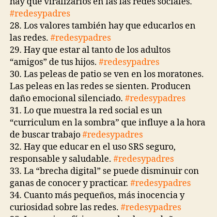
hay que viralizarlos en las las redes sociales.
#redesypadres
28. Los valores también hay que educarlos en
las redes.
#redesypadres
29. Hay que estar al tanto de los adultos
“amigos” de tus hijos.
#redesypadres
30. Las peleas de patio se ven en los moratones.
Las peleas en las redes se sienten. Producen
daño emocional silenciado.
#redesypadres
31. Lo que muestra la red social es un
“curriculum en la sombra” que influye a la hora
de buscar trabajo
#redesypadres
32. Hay que educar en el uso SRS seguro,
responsable y saludable.
#redesypadres
33. La “brecha digital” se puede disminuir con
ganas de conocer y practicar.
#redesypadres
34. Cuanto más pequeños, más inocencia y
curiosidad sobre las redes.
#redesypadres