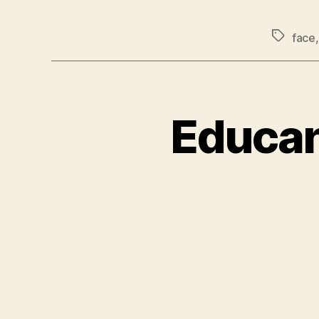
face
Educan