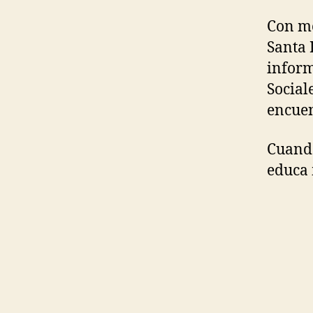
Con mo
Santa 
inform
Social
encuen
Cuando
educa 