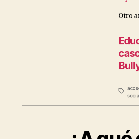
Otro a
Educ
caso
Bull
acos
socia
¿A qué 