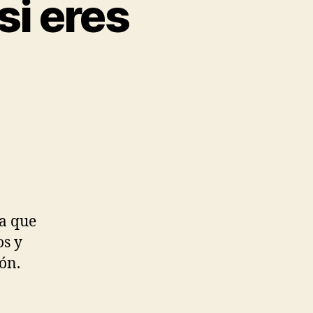
si eres
la que
os y
ión.