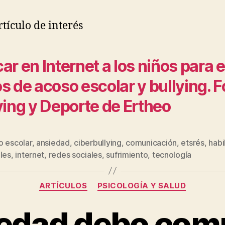
rtículo de interés
ar en Internet a los niños para e
s de acoso escolar y bullying. F
ying y Deporte de Ertheo
o escolar
,
ansiedad
,
ciberbullying
,
comunicación
,
etsrés
,
habi
les
,
internet
,
redes sociales
,
sufrimiento
,
tecnología
ARTÍCULOS
PSICOLOGÍA Y SALUD
edad debo com