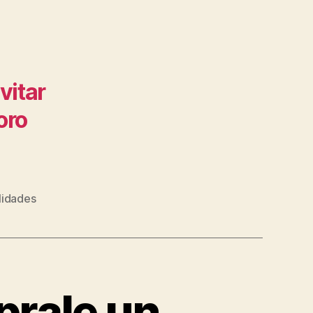
vitar
oro
lidades
prale un