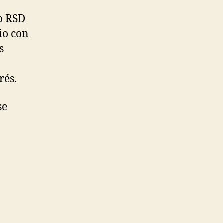
b RSD
io con
s
rés.
se