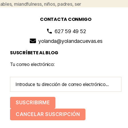
dables
,
miandfulness
,
niños
,
padres
,
ser
CONTACTA CONMIGO
627 59 49 52
yolanda@yolandacuevas.es
SUSCRÍBETE AL BLOG
Tu correo electrónico: