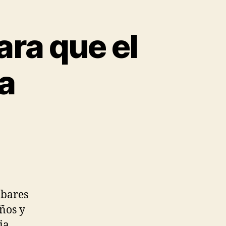
ara que el
a
lbares
ños y
ia.