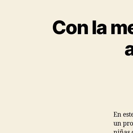
Con la me
En est
un pro
niñas 