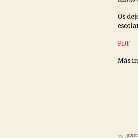
Os dej
escola
PDF
Más i
aten