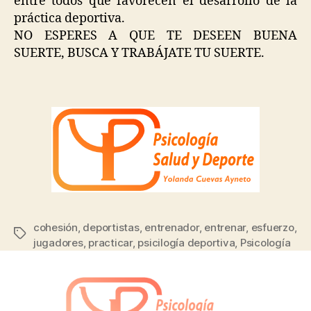
entre todos que favorecen el desarrollo de la
práctica deportiva.
NO ESPERES A QUE TE DESEEN BUENA
SUERTE, BUSCA Y TRABÁJATE TU SUERTE.
cohesión
,
deportistas
,
entrenador
,
entrenar
,
esfuerzo
,
jugadores
,
practicar
,
psicilogía deportiva
,
Psicología