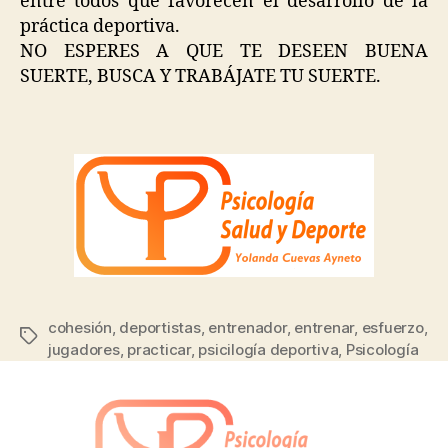
entre todos que favorecen el desarrollo de la
práctica deportiva.
NO ESPERES A QUE TE DESEEN BUENA
SUERTE, BUSCA Y TRABÁJATE TU SUERTE.
cohesión
,
deportistas
,
entrenador
,
entrenar
,
esfuerzo
,
jugadores
,
practicar
,
psicilogía deportiva
,
Psicología