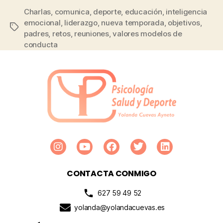
Charlas
,
comunica
,
deporte
,
educación
,
inteligencia
emocional
,
liderazgo
,
nueva temporada
,
objetivos
,
padres
,
retos
,
reuniones
,
valores modelos de
conducta
CONTACTA CONMIGO
627 59 49 52
yolanda@yolandacuevas.es