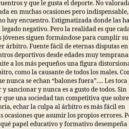
cuentros y que le gusta el deporte. No valorada
ada en muchas ocasiones pero indispensable, 
 no hay encuentro. Estigmatizada donde las h
 legado negativo. Pero la realidad es que cad
 jóvenes siguen formándose para cumplir su
ser árbitro. Fuente fácil de eternas disputas en
tros deportivos desde edades muy tempranas
ite a los más pequeños una figura distorsio
bitro, como la causante de todos los males. Con
e nunca se echan “balones fuera”…. Les toca 
r y sancionar y nunca es a gusto de todos. Sin
r que una sociedad tan competitiva que sobr
oria, echar la culpa al árbitro es más fácil en
 ocasiones que asumir los propios errores. P
¿qué papel educativo y formativo desempeña