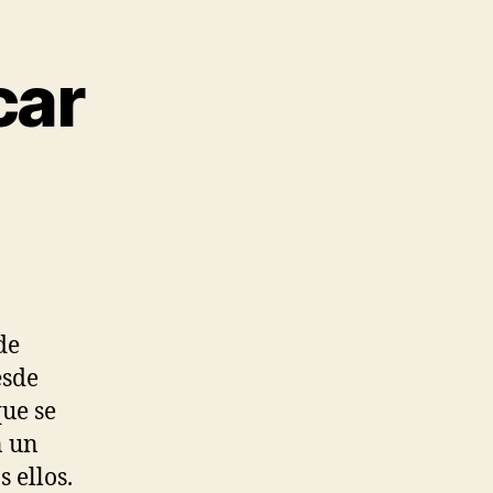
car
de
esde
que se
n un
 ellos.