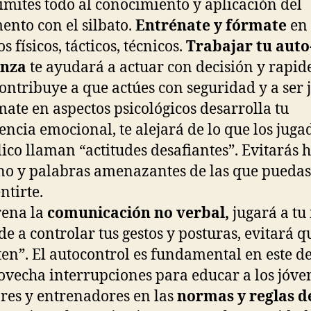
imites todo al conocimiento y aplicación del
ento con el silbato.
Entrénate y fórmate
en
s físicos, tácticos, técnicos.
Trabajar tu auto
anza
te ayudará a actuar con decisión y rapid
ontribuye a que actúes con seguridad y a ser j
ate en aspectos psicológicos desarrolla tu
gencia emocional, te alejará de lo que los juga
lico llaman “actitudes desafiantes”. Evitarás 
no y palabras amenazantes de las que puedas
ntirte.
ena la
comunicación no verbal,
jugará a tu 
e a controlar tus gestos y posturas, evitará q
ten”. El autocontrol es fundamental en este d
vecha interrupciones para educar a los jóve
res y entrenadores en las
normas y reglas d