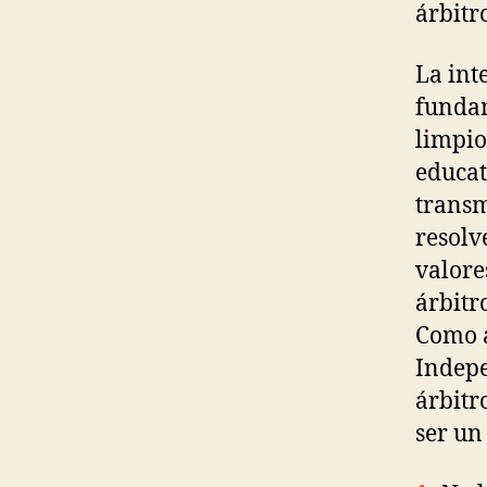
árbitr
La int
fundam
limpio
educat
transm
resolv
valore
árbitr
Como á
Indepe
árbitr
ser un