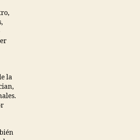
ro,
,
e
ber
e la
cian,
nales.
or
mbién