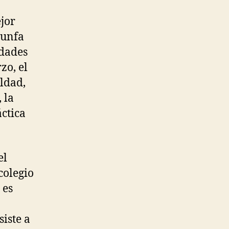
jor
iunfa
idades
zo, el
ldad,
 la
ctica
el
colegio
 es
iste a