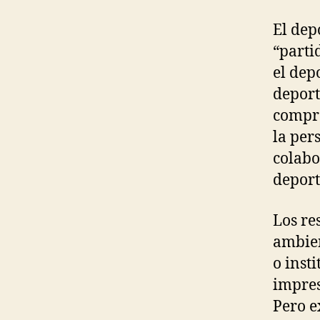
El dep
“parti
el dep
deport
compro
la pers
colabo
deport
Los re
ambien
o inst
impres
Pero e