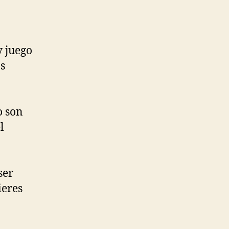
y juego
s
o son
l
ser
ieres