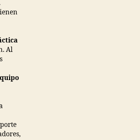
.
vienen
áctica
n. Al
s
equipo
a
eporte
adores,