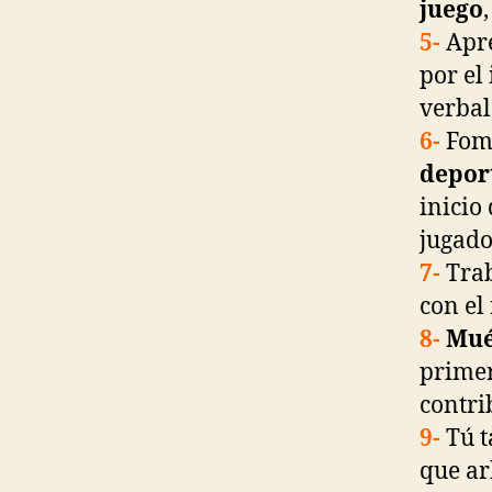
juego
5-
Apr
por el
verbal
6-
Fome
depor
inicio
jugado
7-
Trab
con el
8-
Mué
primer
contri
9-
Tú t
que ar