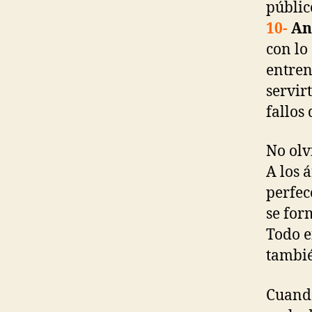
públic
10-
An
con lo
entren
servir
fallos
No olv
A los 
perfec
se for
Todo e
tambié
Cuando