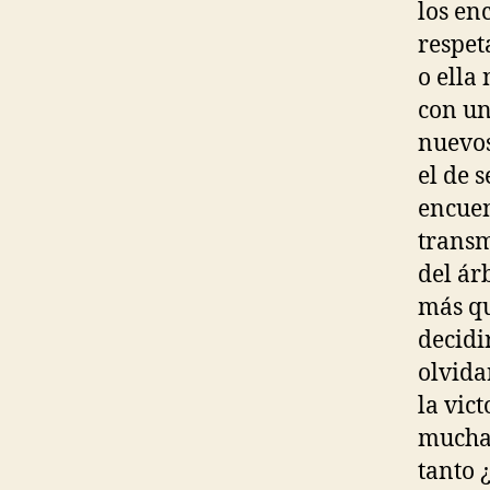
los en
respet
o ella
con un
nuevos
el de 
encuen
transm
del ár
más qu
decidi
olvida
la vict
muchas
tanto 