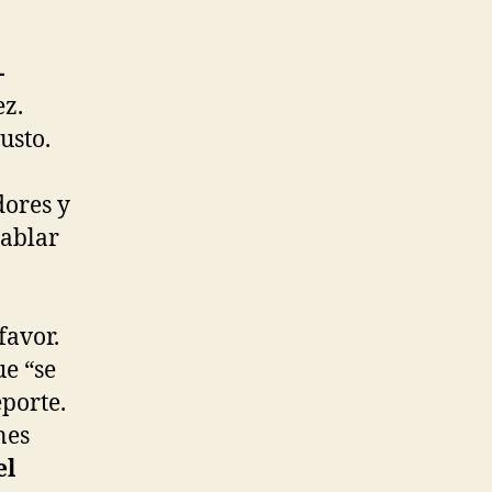
-
ez.
usto.
dores y
hablar
favor.
ue “se
eporte.
nes
el