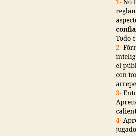
1-
No l
reglam
aspecto
confi
Todo c
2-
Fórm
inteli
el púb
con to
arrepe
3-
Entr
Aprend
calien
4-
Apro
jugado