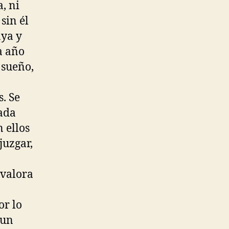
, ni
sin él
aya y
a año
 sueño,
. Se
nada
 ellos
juzgar,
evalora
or lo
 un