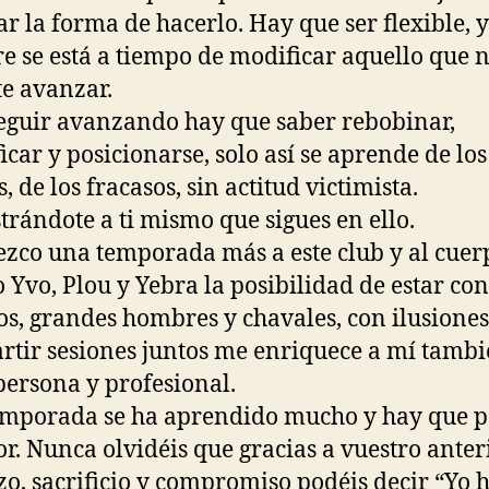
r la forma de hacerlo. Hay que ser flexible, y
e se está a tiempo de modificar aquello que n
e avanzar.
eguir avanzando hay que saber rebobinar,
ficar y posicionarse, solo así se aprende de los
, de los fracasos, sin actitud victimista.
rándote a ti mismo que sigues en ello.
zco una temporada más a este club y al cuer
o Yvo, Plou y Yebra la posibilidad de estar con
os, grandes hombres y chavales, con ilusiones
tir sesiones juntos me enriquece a mí tamb
ersona y profesional.
emporada se ha aprendido mucho y hay que 
or. Nunca olvidéis que gracias a vuestro anter
zo, sacrificio y compromiso podéis decir “Yo h