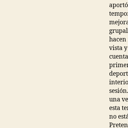
aportó
tempor
mejora
grupal
hacen 
vista 
cuenta
primer
deport
interio
sesión
una ve
esta t
no est
Preten