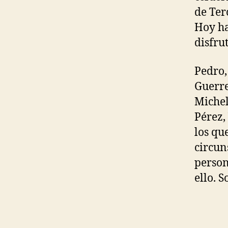
de Ter
Hoy ha
disfru
Pedro,
Guerre
Michel
Pérez,
los qu
circun
person
ello. 