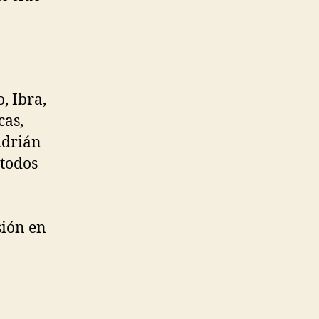
, Ibra,
cas,
Adrián
 todos
sión en