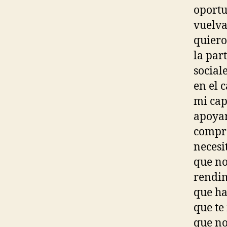
oportu
vuelva
quiero
la part
social
en el 
mi cap
apoyar
compro
necesi
que no
rendim
que ha
que te
que no