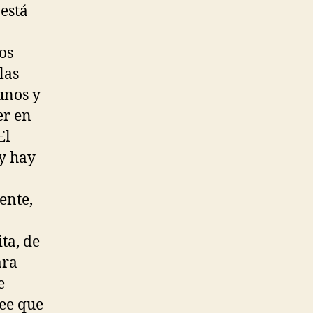
 está
os
las
unos y
er en
El
 y hay
ente,
ta, de
ara
e
ee que