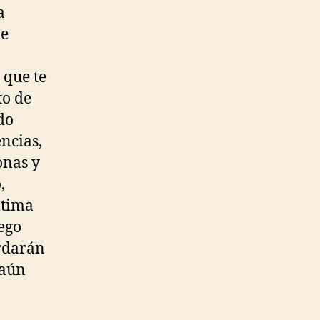
a
de
 que te
to de
do
ncias,
onas y
,
última
uego
ordarán
 aún