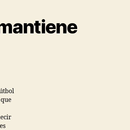
 mantiene
fútbol
 que
ecir
es