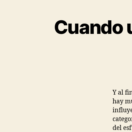
Cuando u
Y al f
hay mu
influy
catego
del es