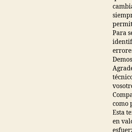
cambia
siempr
permit
Para s
identi
errores
Demost
Agrade
técnic
vosotr
Compar
como p
Esta t
en val
esfuer