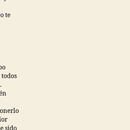
o te
po
 todos
.
ién
ponerlo
ior
e sido