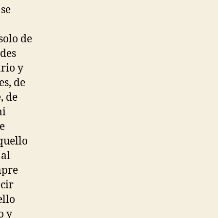
 se
solo de
ades
rio y
s, de
, de
mi
e
quello
 al
mpre
cir
ello
o y