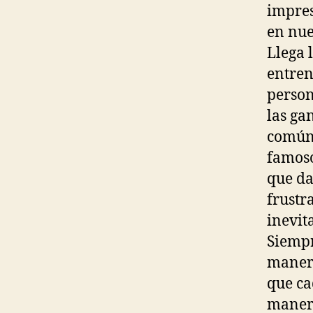
impres
en nue
Llega 
entren
person
las ga
común 
famoso
que da
frustr
inevit
Siempr
manera
que ca
manera